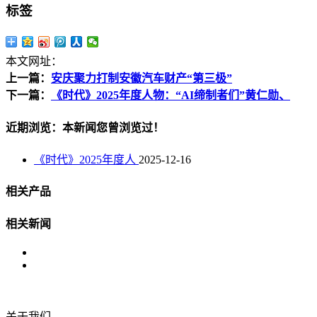
标签
本文网址：
上一篇：
安庆聚力打制安徽汽车财产“第三极”
下一篇：
《时代》2025年度人物：“AI缔制者们”黄仁勋、
近期浏览：本新闻您曾浏览过！
《时代》2025年度人
2025-12-16
相关产品
相关新闻
关于我们