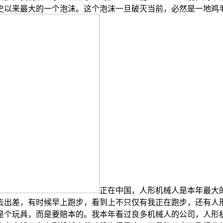
史以来最大的一个泡沫。这个泡沫一旦破灭当前，必然是一地鸡
正在中国，人形机械人是本年最大
去出差，有时候早上跑步，看到上不只仅有我正在跑步，还有人
是个玩具，而是要赔本的。我本年看过良多机械人的公司，人形