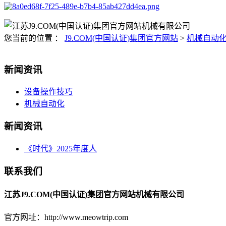
您当前的位置 ：
J9.COM(中国认证)集团官方网站
>
机械自动
新闻资讯
设备操作技巧
机械自动化
新闻资讯
《时代》2025年度人
联系我们
江苏J9.COM(中国认证)集团官方网站机械有限公司
官方网址：http://www.meowtrip.com