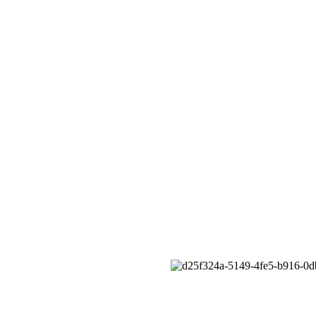
团官方网站机械有限公司
All rights reserved.