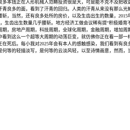
良多本钱正在人形机械人范畴投资很是大，可是能不克不及把收
类汗青良多的面，看到了汗青的回归。人类的汗青从来没有那么
，当然，还有良多处所的房价，以及生齿出生的数量，2015年，中
破900万，生齿出生数量几乎腰斩。地方经济工做会议稀有提“积极
期，房地产周期，科技周期，全球化周期，金融周期，增加周期
身中看到这么一个超等大周期的动荡巨变，就仿佛你正在看一部一
在死后。每小我对2025年会有本人的感触感染，我们看到有
们是何等的轻描淡写，是何等的云淡风轻，以至诗情画意，然而，