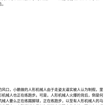
毛，
的风口，小鹏做的人形机械人由于走姿太逼实被人认为制假，里
形机械人也正在练跑步。可是，人形机械人火爆的背后，倒是何
机械人要么正在练踢脚球，正在练跑步，以至有人形机械人的马