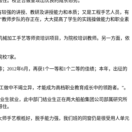
极性。校企合做呈现出优良的成长态势。
有较强的讲授、教研及讲授能力和本质；又是工程手艺人员，有
”教师步队的存正在，大大提高了学生的实践操做能力和职业素
械加工手艺等师资培训项目，为院校培训教师。另一方面，依
院校7家。
2012年6月，再获1个一等和1个二等的佳绩；本年，出征的
工做中不竭立异，才能成为高档职业教育成长中的领跑者。”。
结业生就业，此中部门结业生正在两大船舶集团公司部属研究所
得住。
大师手艺根柢好，脱手能力强，我们班的同窗仍是很受用人单元