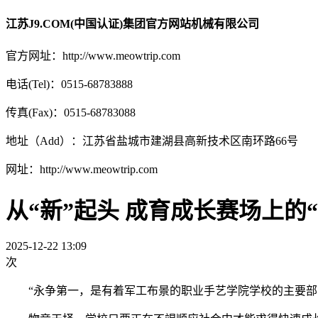
江苏J9.COM(中国认证)集团官方网站机械有限公司
官方网址：http://www.meowtrip.com
电话(Tel)：0515-68783888
传真(Fax)：0515-68783088
地址（Add）：江苏省盐城市建湖县高新技术区南环路66号
网址：http://www.meowtrip.com
从“新”起头 成育成长赛场上的
2025-12-22 13:09
次
“永争第一，是有着军工布景的职业手艺学院学校的主要部门