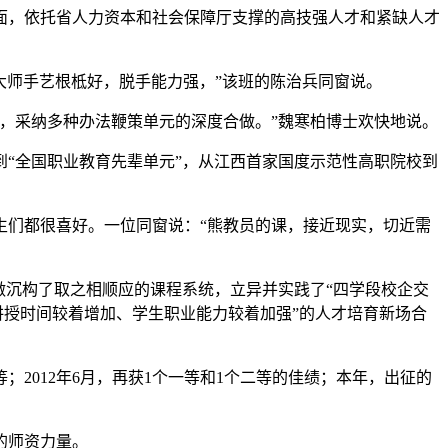
，依托省人力资本和社会保障厅支撑的高技强人才和紧缺人才
大师手艺根柢好，脱手能力强，”该班的陈治兵同窗说。
，采纳多种办法鞭策单元的深度合做。”魏寒柏博士欢快地说。
“全国职业教育先辈单元”，从江西首家国度示范性高职院校到
们都很喜好。一位同窗说：“熊教员的课，接近现实，切近需
沉构了取之相顺应的课程系统，立异并实践了“四学段校企交
讲授时间较着增加、学生职业能力较着加强”的人才培育新场合
2012年6月，再获1个一等和1个二等的佳绩；本年，出征的
的师资力量。