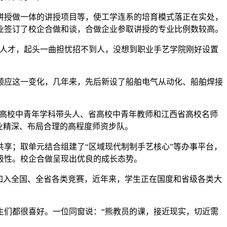
授做一体的讲授项目等，使工学连系的培育模式落正在实处，
业签订了校企合做和谈，合做企业参取讲授的专业比例数较高。
人才，起头一曲担忧招不到人，没想到职业手艺学院刚好设置
应这一变化，几年来，先后新设了船舶电气从动化、船舶焊接
高校中青年学科带头人、省高校中青年教师和江西省高校名师
营业精深、布局合理的高程度师资步队。
享；取单元结合组建了“区域现代制制手艺核心”等办事平台，
极性。校企合做呈现出优良的成长态势。
加入全国、全省各类竞赛，近年来，学生正在国度和省级各类大
们都很喜好。一位同窗说：“熊教员的课，接近现实，切近需