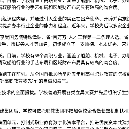
目前，学校有58个高职专业，涵盖了船舶、机械、电子、办
局取船舶行业的手艺布局和区域财产布局具有较高的吻合度。
组课程内容，并通过引入企业的实正在出产使命、开辟并实施讲
竭提高办事行业企业的能力和程度。近年来，学校先后取多家企
受国务院特殊津贴、省“百万万”人才工程第一二条理人选、省
艺妙手、市拔尖人才等18名，初步成立了一支师德、本质优秀、
目前，学校有58个高职专业，涵盖了船舶、机械、电子、办
局取船舶行业的手艺布局和区域财产布局具有较高的吻合度。
正在前列。从全国首批10所举办五年制高档职业教育的院校到
的“高职教育我先行”的自傲和豪气。
技术的全面提拔。学校普遍开展各类立异大赛并先后组织学生
集团后，学校可依托职教集团不竭加强校企合做长效机制扶植
单元，打制式职业教育数字化资本平台，推进优良资本共建共