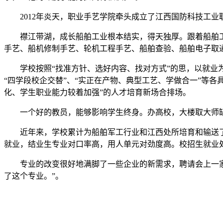
2012年炎天，职业手艺学院牵头成立了江西国防科技工业职
襟江带湖，成长船舶工业根本结实，得天独厚。跟着船舶工
手艺、船机修制手艺、轮机工程手艺、船舶查验、船舶电子取
学校按照“找准方针、选好内容、找对方式”的思，以就业为
“四学段校企交替”、“实正在产物、典型工艺、学做合一”等
化、学生职业能力较着加强”的人才培育新场合排场。
一个好的教员，能够影响学生终身。办高校，大楼取大师缺
近年来，学校累计为船舶军工行业和江西处所培育和输送了10
就业，结业生专业对口率高，用人单元对劲度高。校招生就业
专业的改变很好地满脚了一些企业的新需求，聘请会上一家制
了这个专业。”。