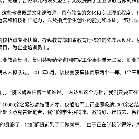
物，处理了合做单元的现实坚苦，无效提高了企业参取合做的积
这些教员既是文化课教师，具有较高的文化和专业理论程度，
运营和科技推广能力，以及指点学生创业的能力和本质。“双师型
校指点专业扶植，操纵教育部和省教育厅核准的先辈从动化、机
项目，为企业培训员工。
业教育集团，集团共吸纳全省国防军工企事业单元13家、职业
队过。2011年6月，该校喜获集体赛事两个一等、1个三等；
。”院长魏寒柏博士如许说。“为达到这个方针，我们只要正在
000余名紧缺高技强人才，仅船舶军工行业即吸纳2000余名
处处长蔡克告诉笔者，我们的学生招得来、教得好、出得去、留
生的身影了，他们都提前到了工做岗亭。“由于正在学校学得好，