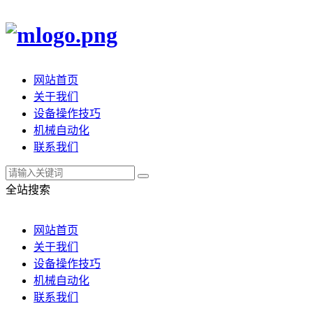
网站首页
关于我们
设备操作技巧
机械自动化
联系我们
全站搜索
网站首页
关于我们
设备操作技巧
机械自动化
联系我们