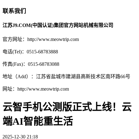
联系我们
江苏J9.COM(中国认证)集团官方网站机械有限公司
官方网址：http://www.meowtrip.com
电话(Tel)：0515-68783888
传真(Fax)：0515-68783088
地址（Add）：江苏省盐城市建湖县高新技术区南环路66号
网址：http://www.meowtrip.com
云智手机公测版正式上线！云
端AI智能重生活
2025-12-30 21:18