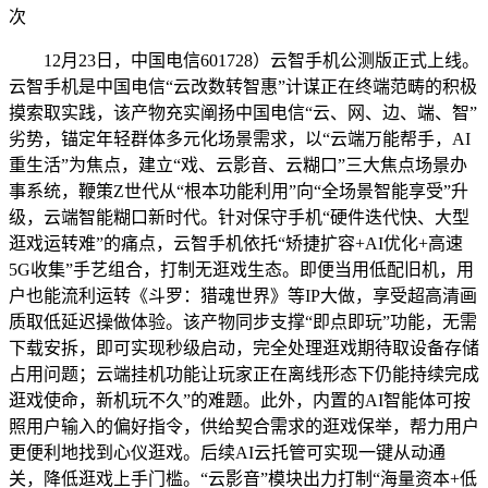
次
12月23日，中国电信601728）云智手机公测版正式上线。
云智手机是中国电信“云改数转智惠”计谋正在终端范畴的积极
摸索取实践，该产物充实阐扬中国电信“云、网、边、端、智”
劣势，锚定年轻群体多元化场景需求，以“云端万能帮手，AI
重生活”为焦点，建立“戏、云影音、云糊口”三大焦点场景办
事系统，鞭策Z世代从“根本功能利用”向“全场景智能享受”升
级，云端智能糊口新时代。针对保守手机“硬件迭代快、大型
逛戏运转难”的痛点，云智手机依托“矫捷扩容+AI优化+高速
5G收集”手艺组合，打制无逛戏生态。即便当用低配旧机，用
户也能流利运转《斗罗：猎魂世界》等IP大做，享受超高清画
质取低延迟操做体验。该产物同步支撑“即点即玩”功能，无需
下载安拆，即可实现秒级启动，完全处理逛戏期待取设备存储
占用问题；云端挂机功能让玩家正在离线形态下仍能持续完成
逛戏使命，新机玩不久”的难题。此外，内置的AI智能体可按
照用户输入的偏好指令，供给契合需求的逛戏保举，帮力用户
更便利地找到心仪逛戏。后续AI云托管可实现一键从动通
关，降低逛戏上手门槛。“云影音”模块出力打制“海量资本+低