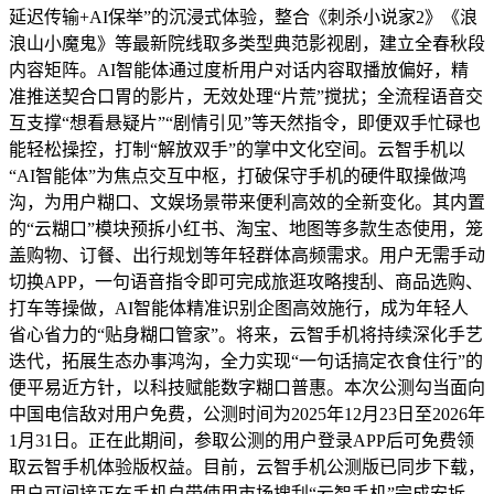
延迟传输+AI保举”的沉浸式体验，整合《刺杀小说家2》《浪
浪山小魔鬼》等最新院线取多类型典范影视剧，建立全春秋段
内容矩阵。AI智能体通过度析用户对话内容取播放偏好，精
准推送契合口胃的影片，无效处理“片荒”搅扰；全流程语音交
互支撑“想看悬疑片”“剧情引见”等天然指令，即便双手忙碌也
能轻松操控，打制“解放双手”的掌中文化空间。云智手机以
“AI智能体”为焦点交互中枢，打破保守手机的硬件取操做鸿
沟，为用户糊口、文娱场景带来便利高效的全新变化。其内置
的“云糊口”模块预拆小红书、淘宝、地图等多款生态使用，笼
盖购物、订餐、出行规划等年轻群体高频需求。用户无需手动
切换APP，一句语音指令即可完成旅逛攻略搜刮、商品选购、
打车等操做，AI智能体精准识别企图高效施行，成为年轻人
省心省力的“贴身糊口管家”。将来，云智手机将持续深化手艺
迭代，拓展生态办事鸿沟，全力实现“一句话搞定衣食住行”的
便平易近方针，以科技赋能数字糊口普惠。本次公测勾当面向
中国电信敌对用户免费，公测时间为2025年12月23日至2026年
1月31日。正在此期间，参取公测的用户登录APP后可免费领
取云智手机体验版权益。目前，云智手机公测版已同步下载，
用户可间接正在手机自带使用市场搜刮“云智手机”完成安拆，