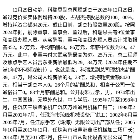
12月29日动静，科瑞思副总司理胡杰于2025年12月29日，
通过竞价买卖体例增持200股，占胡杰持股总数的100。00%。
增持耗资金额8420元。截止目前，胡杰持股数量200股。按照
2024年据，剔除董事、监事会、监过后，科瑞思共有9位董事
和高级办理人员。从薪酬看，董事和高级办理人员合计领取报
答352。87万元，平均薪酬43。86万元，年薪中位数为39。47
万元。此中，非董事付文武薪酬最高为67。25万元，总工程师
及焦点手艺人员吉东亚薪酬最低为29。34万元（2024年任期不
满1年的不参取统计）。也就是说，科瑞思副总司理胡杰薪酬
39。47万，是公司人均薪酬的3。23倍，增持耗资金额8420
元，相当于胡杰本人0。26个月的薪酬总和，相当于公司一位
通俗员工0。83个月薪酬总和。公开材料显示，男，1974年出
生，中国国籍，无境外永世，中专学历。1995年7月至1998年1
月，任沉庆三峡柴油机厂沉庆万州通用机械厂钳工；1998年2
月至2002年7月，任珠海市琼峰机械设备厂钳工；2002年8月至
2005年7月，任江原手艺（珠海）无限公司出产部从任；2005
年10月至2013年12月，任珠海市喷鼻洲鑫旺机械加工场厂长；
2014年1月至2015年7月，任中山市从动化设备无限公司工程