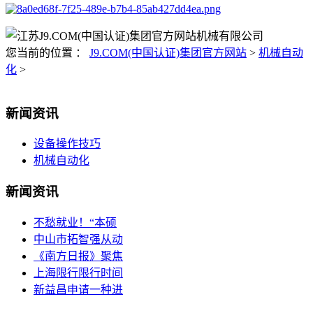
您当前的位置 ：
J9.COM(中国认证)集团官方网站
>
机械自动
化
>
新闻资讯
设备操作技巧
机械自动化
新闻资讯
不愁就业！“本硕
中山市拓智强从动
《南方日报》聚焦
上海限行限行时间
新益昌申请一种进