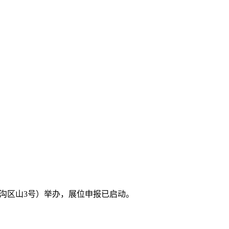
磨沟区山3号）举办，展位申报已启动。