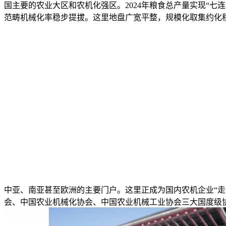
国主要的农业大区和农机化强区。2024年粮食总产量实现“七
范畴机械化率稳步提拔。这里地盘广宽平整，规模化取集约化
中亚、南亚甚至欧洲的主要门户。这里正成为国内农机企业“走
会、中国农业机械化协会、中国农业机械工业协会三大国度级