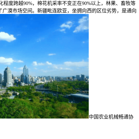
化程度跨越90%，棉花机采率不变正在90%以上，林果、畜牧等
了广漠市场空间。新疆毗连欧亚，坐拥向西的区位劣势，是通向
中国农业机械畅通协