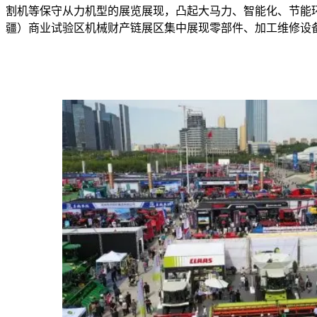
割机等保守从力机型的展览展现，凸起大马力、智能化、节能
疆）商业试验区机械财产链展区集中展现零部件、加工维修设