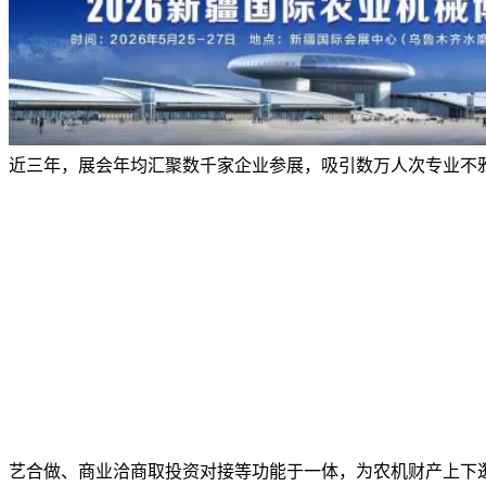
近三年，展会年均汇聚数千家企业参展，吸引数万人次专业不
艺合做、商业洽商取投资对接等功能于一体，为农机财产上下