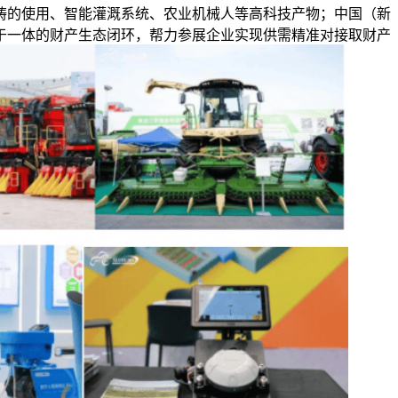
畴的使用、智能灌溉系统、农业机械人等高科技产物；中国（新
于一体的财产生态闭环，帮力参展企业实现供需精准对接取财产