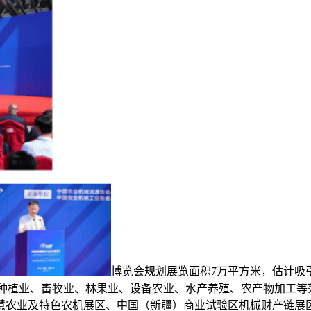
博览会规划展览面积7万平方米，估计吸引全
现种植业、畜牧业、林果业、设备农业、水产养殖、农产物加工等
慧农业及特色农机展区、中国（新疆）商业试验区机械财产链展