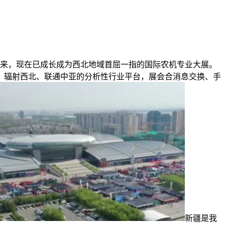
幕以来，现在已成长成为西北地域首屈一指的国际农机专业大展。
、辐射西北、联通中亚的分析性行业平台，展会合消息交换、手
新疆是我