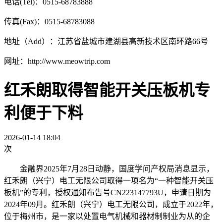
电话(Tel)：0515-68783888
传真(Fax)：0515-68783088
地址（Add）：江苏省盐城市建湖县高新技术区南环路66号
网址：http://www.meowtrip.com
红禾朗取得智能开关压板机专
利便于下料
2026-01-14 18:04
次
金融界2025年7月28日动静，国度学问产权局消息显示，
红禾朗（兴宁）电工无限公司取得一项名为“一种智能开关压
板机”的专利，授权通知布告号CN223147793U，申请日期为
2024年09月。红禾朗（兴宁）电工无限公司，成立于2022年，
位于梅州市，是一家以处置电气机械和器材制制业为从的企