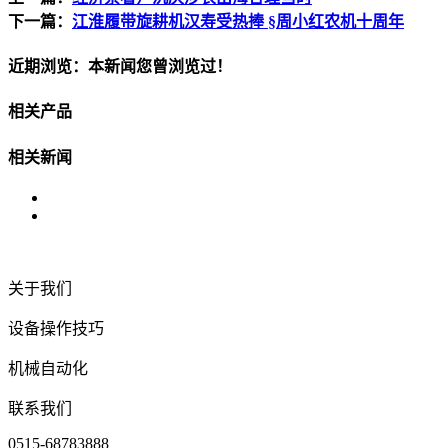
下一篇：
江淮履带旋耕机汉寿受热捧 §周小红农机十周年
近期浏览：本新闻您曾浏览过！
相关产品
相关新闻
关于我们
设备操作技巧
机械自动化
联系我们
0515-68783888