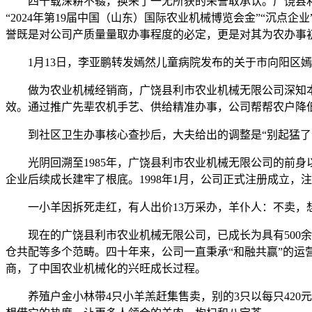
四十载深耕不辍，换来了一无所获的荣誉取承认。广饶县利市农业
“2024年第19届中国（山东）国际农业机械博览会金”“沉点
誉既是对公司产质量量取办事程度的必定，更是对其为农办事
1月13日，李亚鹏转发嫣然儿童病院发布的关于市向阳区嫣
做为农业机械经销商，广饶县利市农业机械无限公司深知本
效。通过推广先辈农机手艺、供给精准办事，公司帮帮农户降
到社区卫生办事核心查抄后，大夫给出的调整是“别起猛了
光阴回溯至1985年，广饶县利市农业机械无限公司的前身
企业后续成长建牢了根底。1998年1月，公司正式注册成立，
一小羊因拆死走红，有人出价13万采办，羊仆人：不卖，
现在的广饶县利市农业机械无限公司，已成长为具有500余
仓共配等多个范畴。四十年来，公司一直秉承“和融共赢”的
商，了中国农业机械化的兴旺成长过程。
养殖户金小林带4只小羊羔赶集售卖，别的3只以每只420元