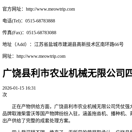
官方网址：http://www.meowtrip.com
电话(Tel)：0515-68783888
传真(Fax)：0515-68783088
地址（Add）：江苏省盐城市建湖县高新技术区南环路66号
网址：http://www.meowtrip.com
广饶县利市农业机械无限公司
2026-01-15 16:31
次
正在产物供给方面，广饶县利市农业机械无限公司凭仗强大
品牌取潍柴雷沃等国产物牌纷纷入驻，涵盖拖沓机、播种机、
出产供给了完整的成套处理方案。