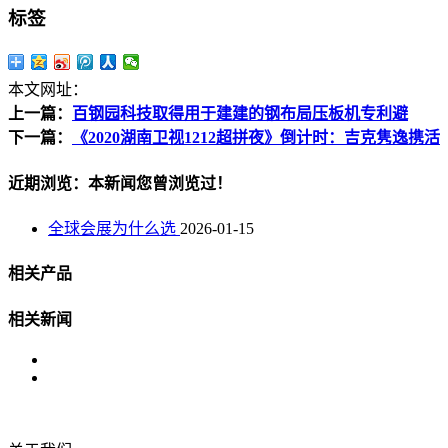
标签
本文网址：
上一篇：
百钢园科技取得用于建建的钢布局压板机专利避
下一篇：
《2020湖南卫视1212超拼夜》倒计时：吉克隽逸携活
近期浏览：本新闻您曾浏览过！
全球会展为什么选
2026-01-15
相关产品
相关新闻