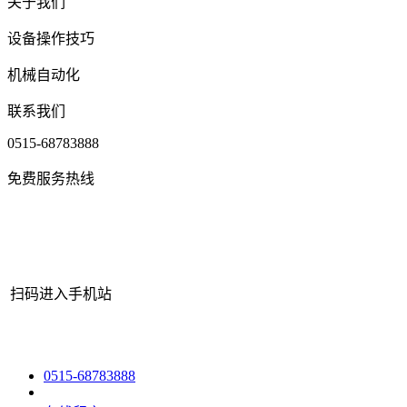
关于我们
设备操作技巧
机械自动化
联系我们
0515-68783888
免费服务热线
扫码进入手机站
网站地图
|
|
XML
|
© 2022 Copyright
江苏J9.COM(中国认证)集
0515-68783888