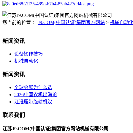
您当前的位置 ：
J9.COM(中国认证)集团官方网站
>
机械自动
新闻资讯
设备操作技巧
机械自动化
新闻资讯
全球会展为什么选
2026中国农机出海论
江淮履带旋耕机汉
联系我们
江苏J9.COM(中国认证)集团官方网站机械有限公司