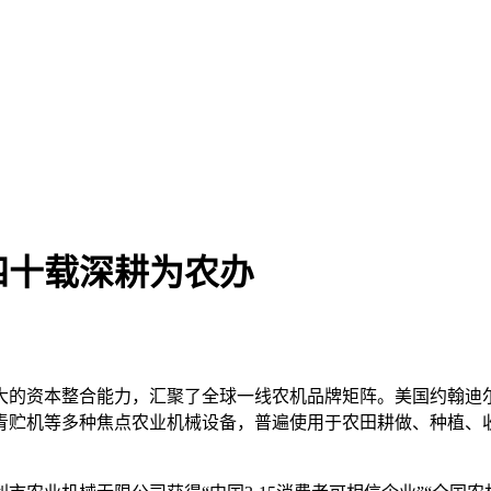
四十载深耕为农办
的资本整合能力，汇聚了全球一线农机品牌矩阵。美国约翰迪尔
青贮机等多种焦点农业机械设备，普遍使用于农田耕做、种植、