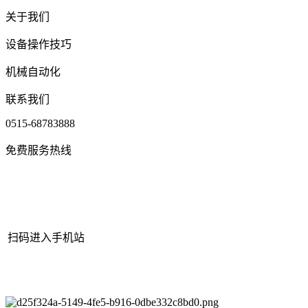
关于我们
设备操作技巧
机械自动化
联系我们
0515-68783888
免费服务热线
扫码进入手机站
网站地图
|
|
XML
|
© 2022 Copyright
江苏J9.COM(中国认证)集团
官方网站机械有限公司
All rights reserved.