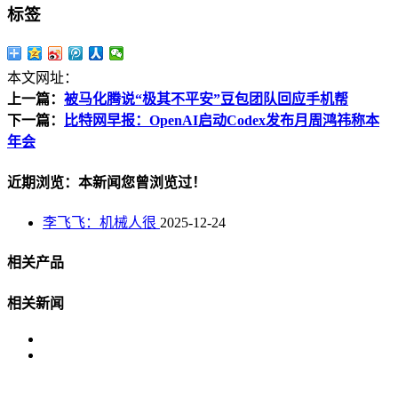
标签
本文网址：
上一篇：
被马化腾说“极其不平安”豆包团队回应手机帮
下一篇：
比特网早报：OpenAI启动Codex发布月周鸿祎称本
年会
近期浏览：本新闻您曾浏览过！
李飞飞：机械人很
2025-12-24
相关产品
相关新闻