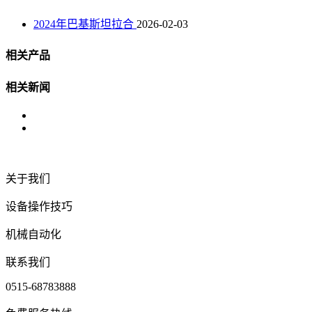
2024年巴基斯坦拉合
2026-02-03
相关产品
相关新闻
关于我们
设备操作技巧
机械自动化
联系我们
0515-68783888