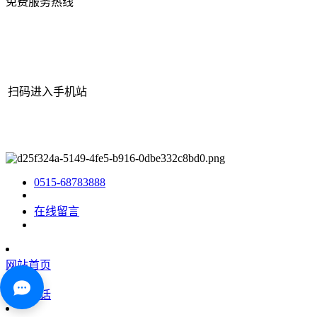
免费服务热线
扫码进入手机站
网站地图
|
|
XML
|
© 2022 Copyright
江苏J9.COM(中国认证)集团
官方网站机械有限公司
All rights reserved.
0515-68783888
在线留言
网站首页
咨询电话