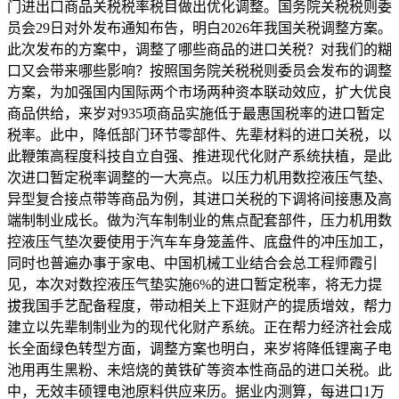
门进出口商品关税税率税目做出优化调整。国务院关税税则委
员会29日对外发布通知布告，明白2026年我国关税调整方案。
此次发布的方案中，调整了哪些商品的进口关税？对我们的糊
口又会带来哪些影响？按照国务院关税税则委员会发布的调整
方案，为加强国内国际两个市场两种资本联动效应，扩大优良
商品供给，来岁对935项商品实施低于最惠国税率的进口暂定
税率。此中，降低部门环节零部件、先辈材料的进口关税，以
此鞭策高程度科技自立自强、推进现代化财产系统扶植，是此
次进口暂定税率调整的一大亮点。以压力机用数控液压气垫、
异型复合接点带等商品为例，其进口关税的下调将间接惠及高
端制制业成长。做为汽车制制业的焦点配套部件，压力机用数
控液压气垫次要使用于汽车车身笼盖件、底盘件的冲压加工，
同时也普遍办事于家电、中国机械工业结合会总工程师霞引
见，本次对数控液压气垫实施6%的进口暂定税率，将无力提
拔我国手艺配备程度，带动相关上下逛财产的提质增效，帮力
建立以先辈制制业为的现代化财产系统。正在帮力经济社会成
长全面绿色转型方面，调整方案也明白，来岁将降低锂离子电
池用再生黑粉、未焙烧的黄铁矿等资本性商品的进口关税。此
中，无效丰硕锂电池原料供应来历。据业内测算，每进口1万