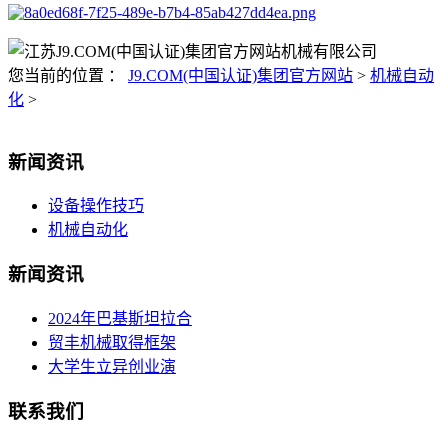
您当前的位置 ：
J9.COM(中国认证)集团官方网站
>
机械自动
化
>
新闻资讯
设备操作技巧
机械自动化
新闻资讯
2024年巴基斯坦拉合
贸丰机械取得框架
大学生立异创业演
联系我们