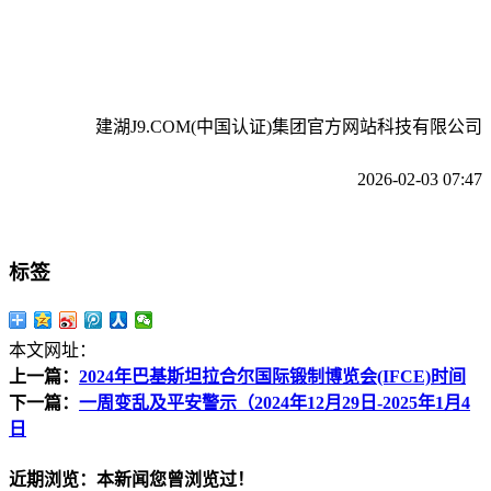
建湖J9.COM(中国认证)集团官方网站科技有限公司
2026-02-03 07:47
标签
本文网址：
上一篇：
2024年巴基斯坦拉合尔国际锻制博览会(IFCE)时间
下一篇：
一周变乱及平安警示（2024年12月29日-2025年1月4
日
近期浏览：本新闻您曾浏览过！