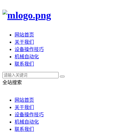
网站首页
关于我们
设备操作技巧
机械自动化
联系我们
全站搜索
网站首页
关于我们
设备操作技巧
机械自动化
联系我们