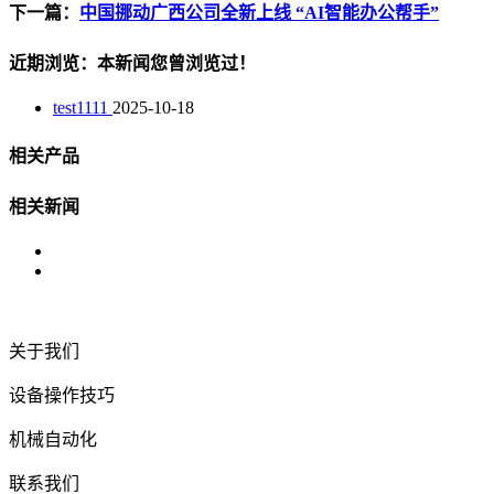
下一篇：
中国挪动广西公司全新上线 “AI智能办公帮手”
近期浏览：本新闻您曾浏览过！
test1111
2025-10-18
相关产品
相关新闻
关于我们
设备操作技巧
机械自动化
联系我们