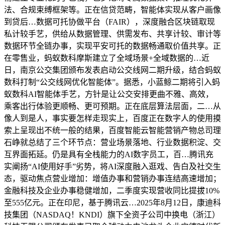
法、合规束缚框架等。正在信贷范畴，智能体实现从客户画像
到贷后…数据可托协做平台（FAIR），深度融合区块链取现
私计较手艺，供给从数据管理、供需发布、共享计较、审计等
数据环节全链办事，实现平安可托的数据畅通取价值共享。正
在零售业，蚂蚁数科摩斯建立了全域场景+全域数据的…近
日，南京公交集团颁布发表启动公交线网二期升级，结合蚂蚁
数科打制“公交线网优化智能体”。据悉，小蓝鲸二期将引入蚂
蚁数科AI智能体手艺，方针是让公交安排更曲不雅、高效，
乘客出行体验更顺畅、更可预期。正在底层算法层面，二…从
像人到是人，事实要怎样走现实上，百度正在数字人的使用摸
索上呈现出不统一般的结果，百度智能云智能营销产物总司理
石峥就总结了三个环节点：营业场景落地、行业数据积淀、交
互界面拓延。仍是具有全栈能力的AI数字员工，百…腾讯充
实阐扬“AI使用好手”劣势，将AI深度融入逛戏、告白及社交生
态，驱动焦点营业增加：增值办事和营销办事连结高速增加；
金融科技及企业办事稳健增加，二季度实现营收同比提拔10%
至555亿元。正在印尼，基于腾讯云…2025年8月12日，康迪科
技集团（NASDAQ！KNDI）旗下全资子公司中换电（浙江）