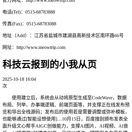
官方网址：http://www.meowtrip.com
电话(Tel)：0515-68783888
传真(Fax)：0515-68783088
地址（Add）：江苏省盐城市建湖县高新技术区南环路66号
网址：http://www.meowtrip.com
科技云报到的小我从页
2025-10-18 16:04
次
使用建立后，系统会从动将原型生成至CodeWave，数据
布局、列举、办事端逻辑、前端页面等，并支撑正在线发布预
览和导出全栈源码；发布后的使用若是需要调整或弥补模板，
也能够通过[智能设想使用]…10月15日，百度搜刮颁布发表全
面升级文心帮手AIGC创做能力，支撑AI图片、AI视频、AI音