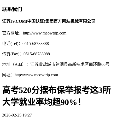
联系我们
江苏J9.COM(中国认证)集团官方网站机械有限公司
官方网址：http://www.meowtrip.com
电话(Tel)：0515-68783888
传真(Fax)：0515-68783088
地址（Add）：江苏省盐城市建湖县高新技术区南环路66号
网址：http://www.meowtrip.com
高考520分摆布保举报考这3所
大学就业率均超90%！
2026-02-25 19:27