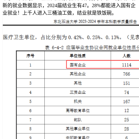
新的就业数据显示，2024届结业生有47。28%都能进入国有企
业就业！上千人进入三桶油工做，结业就是铁饭碗。