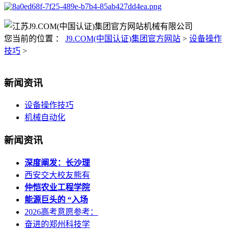
您当前的位置 ：
J9.COM(中国认证)集团官方网站
>
设备操作
技巧
>
新闻资讯
设备操作技巧
机械自动化
新闻资讯
深度阐发：长沙理
西安交大校友熊有
仲恺农业工程学院
能源巨头的 “入场
2026高考意愿参考：
奋进的郑州科技学