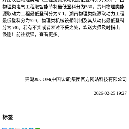
物理类电气工程取智能节制最低登科分为530，贵州物理类能
源取动力工程最低登科分为511。湖南物理类能源取动力工程
最低登科分为529，物理类机械设想制制及其从动化最低登科
分为530。若有不实或者表述不妥之处，欢送大师及时指出！
侵删！前往搜狐，查看更多。
建湖J9.COM(中国认证)集团官方网站科技有限公司
2026-02-25 19:27
标签