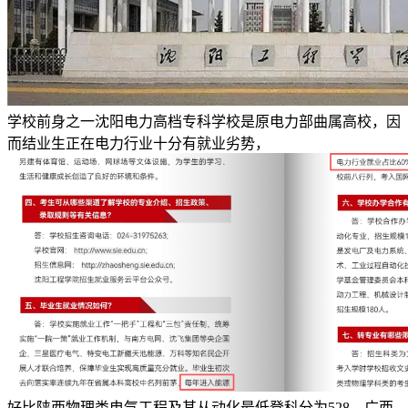
学校前身之一沈阳电力高档专科学校是原电力部曲属高校，因
而结业生正在电力行业十分有就业劣势，
好比陕西物理类电气工程及其从动化最低登科分为528，广西