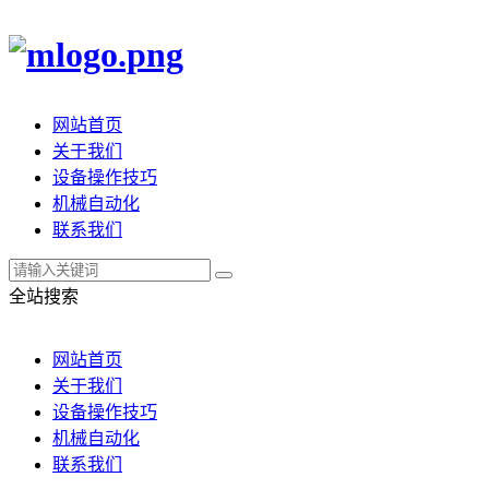
网站首页
关于我们
设备操作技巧
机械自动化
联系我们
全站搜索
网站首页
关于我们
设备操作技巧
机械自动化
联系我们