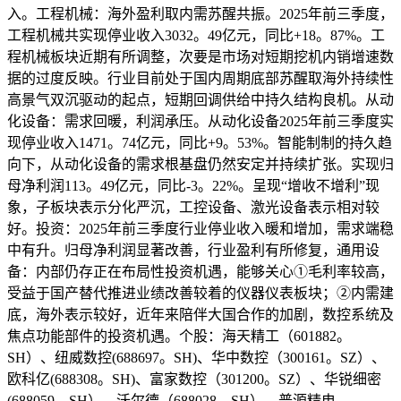
入。工程机械：海外盈利取内需苏醒共振。2025年前三季度，
工程机械共实现停业收入3032。49亿元，同比+18。87%。工
程机械板块近期有所调整，次要是市场对短期挖机内销增速数
据的过度反映。行业目前处于国内周期底部苏醒取海外持续性
高景气双沉驱动的起点，短期回调供给中持久结构良机。从动
化设备：需求回暖，利润承压。从动化设备2025年前三季度实
现停业收入1471。74亿元，同比+9。53%。智能制制的持久趋
向下，从动化设备的需求根基盘仍然安定并持续扩张。实现归
母净利润113。49亿元，同比-3。22%。呈现“增收不增利”现
象，子板块表示分化严沉，工控设备、激光设备表示相对较
好。投资：2025年前三季度行业停业收入暖和增加，需求端稳
中有升。归母净利润显著改善，行业盈利有所修复，通用设
备：内部仍存正在布局性投资机遇，能够关心①毛利率较高，
受益于国产替代推进业绩改善较着的仪器仪表板块；②内需建
底，海外表示较好，近年来陪伴大国合作的加剧，数控系统及
焦点功能部件的投资机遇。个股：海天精工（601882。
SH）、纽威数控(688697。SH)、华中数控（300161。SZ）、
欧科亿(688308。SH)、富家数控（301200。SZ）、华锐细密
(688059。SH）、沃尔德（688028。SH）、普源精电