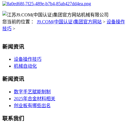
您当前的位置 ：
J9.COM(中国认证)集团官方网站
>
设备操作
技巧
>
新闻资讯
设备操作技巧
机械自动化
新闻资讯
数字手艺赋能制制
2025年合金材料相关
创业板有哪些出名
联系我们