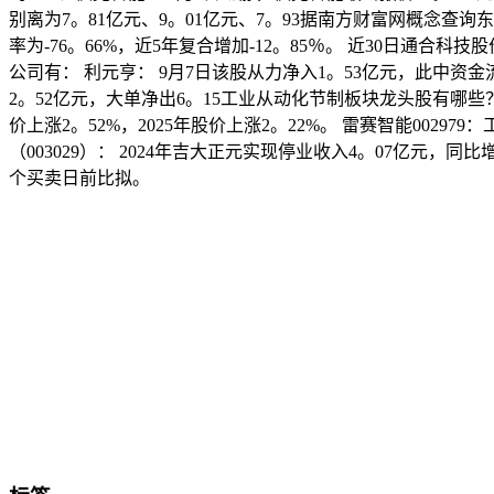
别离为7。81亿元、9。01亿元、7。93据南方财富网概念查询东
率为-76。66%，近5年复合增加-12。85％。 近30日通合
公司有： 利元亨： 9月7日该股从力净入1。53亿元，此中资
2。52亿元，大单净出6。15工业从动化节制板块龙头股有哪些
价上涨2。52%，2025年股价上涨2。22%。 雷赛智能00
（003029）： 2024年吉大正元实现停业收入4。07亿元，同
个买卖日前比拟。