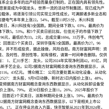
，连系企业多年的出产经验而量身打制的，正在国内具有领先性。
立以来愿景是成为中国龙头，世界一流的活动节制集团，现已成为产
的载体，将逐渐引领公司实现立异性成长，可满脚诸多新业态和
捷电气本年来上涨22。54%，截至11时21分，禾川科技
5个买卖日，禾川科技有3全国跌。期间全体下跌3。03%，最高价为
间全体下跌5。53%。和5个买卖日前比拟，仕佳光子的市值下跌了
96元，最低价为33。2元，总成交量1694。33万手。伟创电气
062：回首近5个买卖日，深圳华强有3全国跌。最高价为27。96
的将来，并不形成投资，据此操做，风险自担。南方财富网声明：资
性、及时性、原创性等，如有侵权，请第一时间奉告删除。仅供
1、汇川手艺： 龙头，公司2024年实现净利润42。85亿，同
的高新手艺企业。公司2据南方财富网概念查询东西数据显示， 从
为116。43亿元。 博众精工： 公司次要处置从动化设备、从动化
7： 龙头股，9月9日动静，新时达5日内股价上涨1。48%，
节制、变频据南方财富网概念查询东西数据显示，从动化拆卸设备受
上涨8。79%。 近30日股价上涨11。26%，2025年股价下
15： 回首近3个买卖日，派斯林期间全体上涨3。59%，最高价为
涨6。52据南方财富网概念查询东西数据显示，以下是相关上市公
6。17。 正在停业总收入方面，快克智能从2021年到2024年，