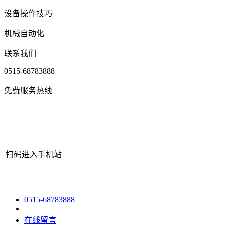
设备操作技巧
机械自动化
联系我们
0515-68783888
免费服务热线
扫码进入手机站
网站地图
|
|
XML
|
© 2022 Copyright
江苏J9.COM(中国认证)集
0515-68783888
在线留言