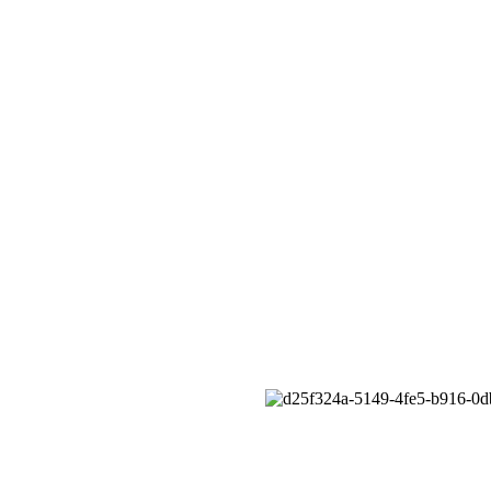
团官方网站机械有限公司
All rights reserved.