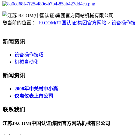
您当前的位置 ：
J9.COM(中国认证)集团官方网站
>
设备操作
新闻资讯
设备操作技巧
机械自动化
新闻资讯
2008年中关村中小高
仪电仪表上市公司
联系我们
江苏J9.COM(中国认证)集团官方网站机械有限公司