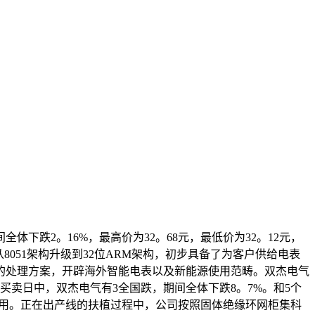
全体下跌2。16%，最高价为32。68元，最低价为32。12元，
8051架构升级到32位ARM架构，初步具备了为客户供给电表
的处理方案，开辟海外智能电表以及新能源使用范畴。双杰电气
近5个买卖日中，双杰电气有3全国跌，期间全体下跌8。7%。和5个
利用。正在出产线的扶植过程中，公司按照固体绝缘环网柜集科