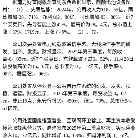
据南方财富网概念查询东西数据显示，麒麟电池设备题
材： （1）、先导智能： 2024年，公司收入为118。55亿，同
比增加-28。71%，净利润2。86亿，同比增加-83。88%。 近7
个买卖日，先导智能上涨45%，最高价为28。4元，总市值上
涨了379。17亿元，上涨了45%。 （2）、先。
公司次要处置电力线载波通信手艺、无线通信手艺的研
发、出产、发卖。财报显示， 2025年第三季度，每股收
益-0。05元。近7个买卖日，东软载波下跌0。52%，11月28日
该股最高价为15。6元，总市值为71。15亿元，换手率0。
98%，振幅涨2。06%。
公司处置从停业务—公共自行车系统的研发、发卖、扶
植、运营。财报显示， 2025年第三季度，每股收益-0。02
元。截止15点，永安行报19。450元，涨1。73%，总市值54。
61亿元。
公司处置固废措置营业、互联网环卫营业、再生资本收受
接管取操纵营业等。启迪发布2025年第三季度财报，实现停业
收入10。72亿元，同比增加-10。63%，归母净利润-1。6亿，