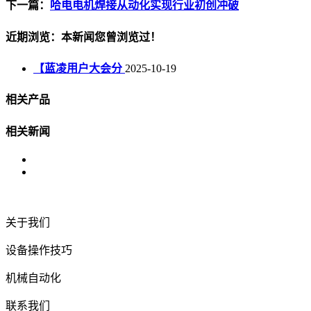
下一篇：
哈电电机焊接从动化实现行业初创冲破
近期浏览：本新闻您曾浏览过！
【蓝凌用户大会分
2025-10-19
相关产品
相关新闻
关于我们
设备操作技巧
机械自动化
联系我们