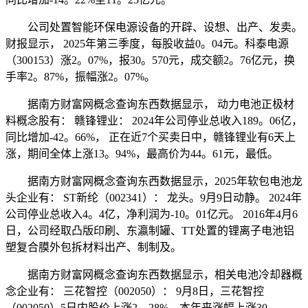
公司处置智能环保电源设备的开辟、设想、出产、发卖。
财报显示， 2025年第三季度，每股收益0。04元。科泰电源
（300153）涨2。07%，报30。570元，成交额2。76亿元，换
手率2。87%，振幅涨2。07%。
据南方财富网概念查询东西数据显示， 动力电池正极材
料概念股有： 赣锋锂业： 2024年公司停业总收入189。06亿，
同比增加-42。66%， 正在近7个买卖日中，赣锋锂业有6天上
涨，期间全体上涨13。94%，最高价为44。61元，最低。
据南方财富网概念查询东西数据显示，2025年软包电池龙
头企业有： ST新纶（002341）： 龙头。9月9日动静。 2024年
公司停业总收入4。4亿，净利润为-10。01亿元。 2016年4月6
日，公司经取凸版印刷、东瀛制罐、TT处置的锂离子电池铝
塑复合膜外包拆材料出产、制制及。
据南方财富网概念查询东西数据显示，相关电池冷却器概
念企业有： 三花智控（002050）： 9月8日，三花智控
（002050）5日内股价上涨2。28%，本年来涨幅上涨30。