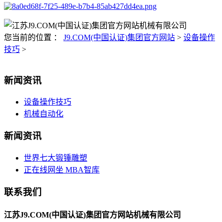
您当前的位置 ：
J9.COM(中国认证)集团官方网站
>
设备操作
技巧
>
新闻资讯
设备操作技巧
机械自动化
新闻资讯
世界七大锻锤雕塑
正在线网坐 MBA智库
联系我们
江苏J9.COM(中国认证)集团官方网站机械有限公司