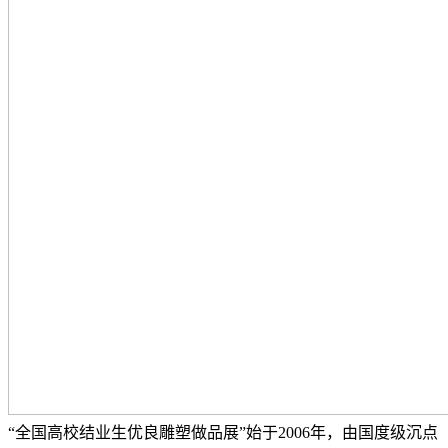
“全国高校结业生优良雕塑做品展”始于2006年，由国度级沉点