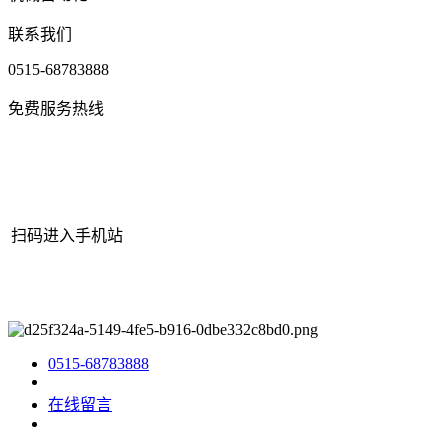
联系我们
0515-68783888
免费服务热线
扫码进入手机站
网站地图
|
|
XML
|
© 2022 Copyright
江苏J9.COM(中国认证)集团
官方网站机械有限公司
All rights reserved.
0515-68783888
在线留言