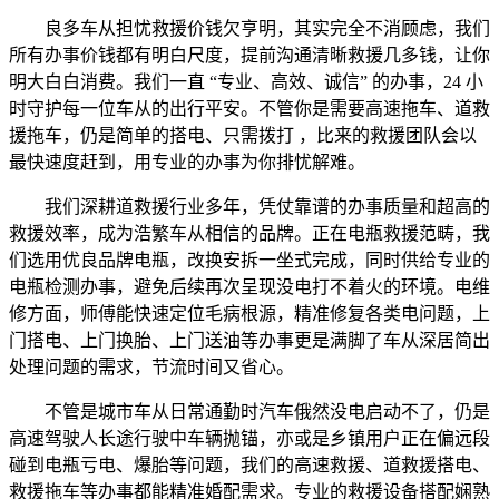
良多车从担忧救援价钱欠亨明，其实完全不消顾虑，我们
所有办事价钱都有明白尺度，提前沟通清晰救援几多钱，让你
明大白白消费。我们一直 “专业、高效、诚信” 的办事，24 小
时守护每一位车从的出行平安。不管你是需要高速拖车、道救
援拖车，仍是简单的搭电、只需拨打 ，比来的救援团队会以
最快速度赶到，用专业的办事为你排忧解难。
我们深耕道救援行业多年，凭仗靠谱的办事质量和超高的
救援效率，成为浩繁车从相信的品牌。正在电瓶救援范畴，我
们选用优良品牌电瓶，改换安拆一坐式完成，同时供给专业的
电瓶检测办事，避免后续再次呈现没电打不着火的环境。电维
修方面，师傅能快速定位毛病根源，精准修复各类电问题，上
门搭电、上门换胎、上门送油等办事更是满脚了车从深居简出
处理问题的需求，节流时间又省心。
不管是城市车从日常通勤时汽车俄然没电启动不了，仍是
高速驾驶人长途行驶中车辆抛锚，亦或是乡镇用户正在偏远段
碰到电瓶亏电、爆胎等问题，我们的高速救援、道救援搭电、
救援拖车等办事都能精准婚配需求。专业的救援设备搭配娴熟