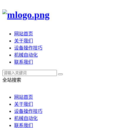
网站首页
关于我们
设备操作技巧
机械自动化
联系我们
全站搜索
网站首页
关于我们
设备操作技巧
机械自动化
联系我们