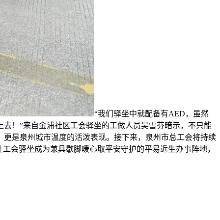
“我们驿坐中就配备有AED，虽然
上去！”来自金浦社区工会驿坐的工做人员吴雪芬暗示，不只能
，更是泉州城市温度的活泼表现。接下来，泉州市总工会将持续
让工会驿坐成为兼具歇脚暖心取平安守护的平易近生办事阵地，