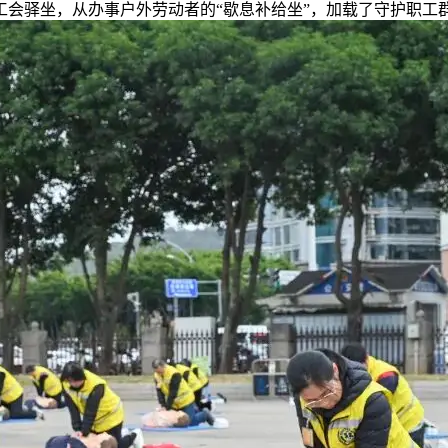
工会驿坐，从办事户外劳动者的“歇息补给坐”，加载了守护职工