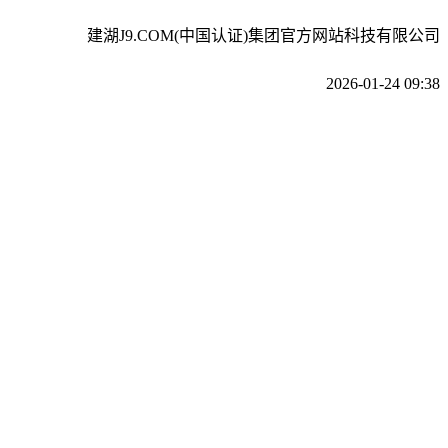
建湖J9.COM(中国认证)集团官方网站科技有限公司
2026-01-24 09:38