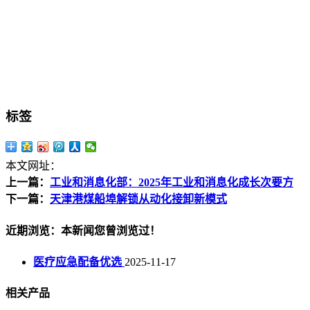
标签
本文网址：
上一篇：
工业和消息化部：2025年工业和消息化成长次要方
下一篇：
天津港煤船埠解锁从动化接卸新模式
近期浏览：本新闻您曾浏览过！
医疗应急配备优选
2025-11-17
相关产品