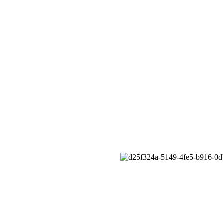
团官方网站机械有限公司
All rights reserved.