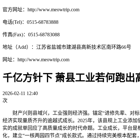
官方网址：http://www.meowtrip.com
电话(Tel)：0515-68783888
传真(Fax)：0515-68783088
地址（Add）：江苏省盐城市建湖县高新技术区南环路66号
网址：http://www.meowtrip.com
千亿方针下 萧县工业若何跑出
2026-02-11 12:40
次
财产兴则县域兴，工业强则经济强。锚定“进修先辈、对标沛
经济实现量质齐升的逾越式成长。2025年，该县规上工业添加
实的成就单回应了高质量成长的时代命题。工业成长，平台是根底
化，建立“一核两园四节点”成长款式。通过持续完美根本配套