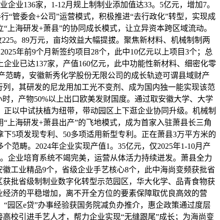
136家，1-12月规上制制业添加值达33。5亿元，增加7。
行“管委会+公司”运营模式，积极推进“去行政化”转型，实现成
“上海研发+萧县”的协同成长模式，让立异资本跨区域流动。
收225。89万元，亩均效益大幅提拔。聚焦新材料、机械制制两
25年前9个月新签约项目28个，此中10亿元以上项目3个；总
企业已达137家，产值160亿元，此中功能性新材料、细密化零
料财产范畴，安徽新秀化学股份无限公司的成长轨迹可谓县域财产
人”行列，其研发的尼龙用加工光不变剂、成为国内独一能实现该范
小时，产物50%以上出口欧美发财国度。通过取安徽大学、大学
，正以中试扶植为纽带，带动园区上下逛企业协同升级。机械制
用“上海研发+萧县出产”的飞地模式，成为首家入驻萧县长三角
下5项发现专利、50多项适用新型专利。正在萧县3万平方米的
2024年企业实现产值1。35亿元，仅2025年1-10月产
个。企业培育系统不竭完美，运营从体活力持续迸发。萧县全力
安徽工业精品9个，省级企业手艺核心8个，此中海尚变频获批省
开区获批省级制制业数字化转型示范园区，华大化学、品青食物获
工业经济的平稳增加，离不开全方位的要素保障取优良高效的营
“园区e贷”办事经验获国务院减负办推介，惠企政策通过度层
高校引进手艺人才，帮力企业实现“无缝跟尾”成长；为海尚变