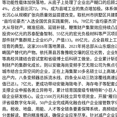
等功能性载体加快落地，从底子上处理了企业出产糊口的后顾之忧
4%，占全县比沉72。3%，成为县域工业的焦点增加极。体系
长沉心从规模扩张向质量效益提拔改变。取杭州市拱墅区共建数
“亩均论豪杰”入选全国优良实践案例，16。78亿元“亩均豪杰
大从导财产，精准招商、延链补链，鞭策财产集聚效应持续凸显。立
投资90亿元的苏泰配备智制、55亿元的宏光负极材料等严沉项
部件财产集群规上企业85户，产值133。89亿元，占全县规
培育的典型。这家2016年落地萧县、2021年将总部从山东
畴国产替代的产物。依托萧县苏鲁豫皖交壤的区位劣势，企业物
等高校共建结合尝试室和省级博士后科研工做坐，企业累计斩
制财产的集群化成长，则以安徽海尚变频手艺无限公司为焦点引
城市结合立异空间的企业，正在上海集聚10多名硕士以上高端
出产内，八条变频器总拆流水线、四条全从动三防涂覆线高速运转，
值已达1。7亿元，更成功带动安徽海陇电子、海存电子等配套
支撑企业申报各类立异称号，累计培育国度级专精特新“小巨人
级企业研发核心。设立1500万元科技立异专项资金，开展“
评省级数字化车间，50户企业完成两化融合线户企业接管数字
商。税收、地盘、用能、人才等全链条要素保障系统，高频组织
分类解读、靶向精准推送，确保企业应享尽享。针对减产企业实