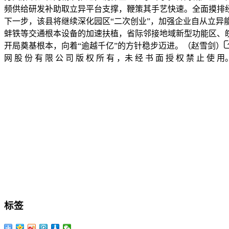
频供给研发补助取立异平台支撑，鞭策其手艺快速。全面摸排经
下一步，该县将继续深化园区“二次创业”，加强企业自从立
蚌铁等交通根本设备的加速扶植，省际邻接地域新型功能区、
开局奠基根本，向着“逾越千亿”的方针稳步迈进。（赵雪剑）
网 股 份 有 限 公 司 版 权 所 有 ，未 经 书 面 授 权 禁 止 使 用
标签