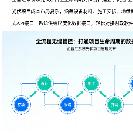
光伏项目成本布局复杂，涵盖设备材料、施工安拆、地盘房钱
式API接口：系统供给尺度化数据接口，轻松对接财政软件（