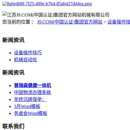
您当前的位置 ：
J9.COM(中国认证)集团官方网站
>
设备操作
新闻资讯
设备操作技巧
机械自动化
新闻资讯
普瑞森健康一体机
中国物流办理系统
年终沉磅保举：
3月Word模板
务虚会Word模板
联系我们