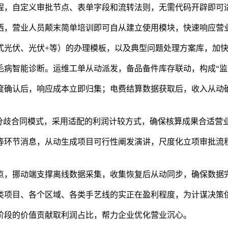
，自定义审批节点、表单字段和流转法则，无需代码开辟即可
，营业人员颠末简单培训即可自从建立使用模块，快速响应营
光伏、光伏+等）的办理模板，以及典型问题处理方案库，加快
智能诊断。运维工单从动派发，备品备件库存联动，构成“监测-
确认后，响应成本立即归集；电费结算数据获取后，收入从动确
歧合同模式，采用适配的利润计较方式，确保核算成果合适营
环节消息，从动生成项目可行性阐发演讲，尺度化立项审批流程
，挪动端支撑离线数据采集，收集恢复后从动同步，确保数据
项目、各个区域、各类手艺线的实正在盈利程度，为计谋决策
段的价值贡献取利润占比，帮力企业优化营业沉心。