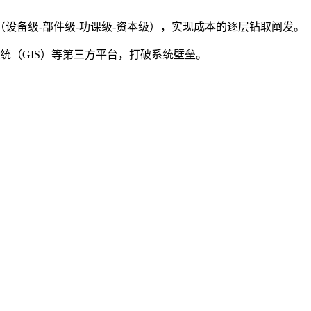
备级-部件级-功课级-资本级），实现成本的逐层钻取阐发。
统（GIS）等第三方平台，打破系统壁垒。