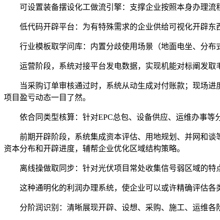
可设置装备摆设化工做流引擎：支撑企业按照本身办理流程
低代码开辟平台：为有特殊需求的企业供给可视化开辟东西
行业模板取学问库：内置分歧使用场景（地面电坐、分布式
运营阶段，系统对接平台发电数据，实现机能对标阐发取毛病
当采购订单审核通过时，系统从动生成对付账款；现场进度
项目盈亏动态一目了然。
依合同类型核算：针对EPC总包、设备供应、运维办事等分
前期开辟阶段，系统集成资本评估、用地规划、并网和谈等
资本分布和开辟进度，辅帮企业优化区域结构策略。
离线操做取同步：针对光伏项目常处收集信号弱区域的特点
这种通明化的利润办理系统，使企业可以或许精确评估各类
分阶润识别：清晰展现开辟、设想、采购、施工、运维各阶