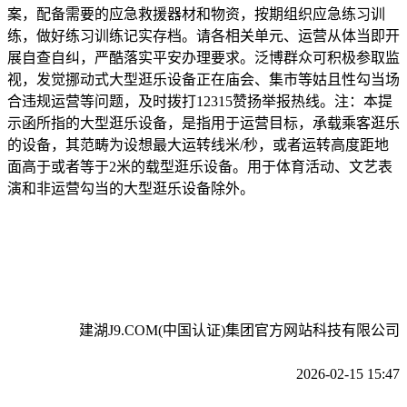
案，配备需要的应急救援器材和物资，按期组织应急练习训
练，做好练习训练记实存档。请各相关单元、运营从体当即开
展自查自纠，严酷落实平安办理要求。泛博群众可积极参取监
视，发觉挪动式大型逛乐设备正在庙会、集市等姑且性勾当场
合违规运营等问题，及时拨打12315赞扬举报热线。注：本提
示函所指的大型逛乐设备，是指用于运营目标，承载乘客逛乐
的设备，其范畴为设想最大运转线米/秒，或者运转高度距地
面高于或者等于2米的载型逛乐设备。用于体育活动、文艺表
演和非运营勾当的大型逛乐设备除外。
建湖J9.COM(中国认证)集团官方网站科技有限公司
2026-02-15 15:47