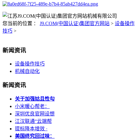
您当前的位置 ：
J9.COM(中国认证)集团官方网站
>
设备操作
技巧
>
新闻资讯
设备操作技巧
机械自动化
新闻资讯
关于加强姑且性勾
小米暖心帮老：
深圳优良官网设想
江汉联通“云端帮
提标降本增效 ·
美国终究回过味：