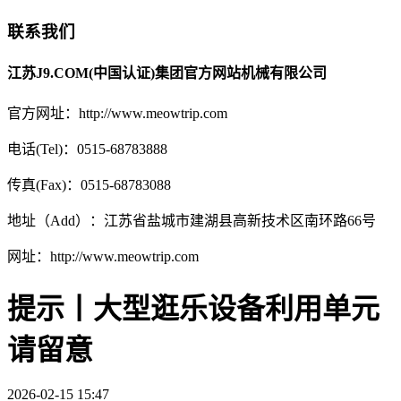
联系我们
江苏J9.COM(中国认证)集团官方网站机械有限公司
官方网址：http://www.meowtrip.com
电话(Tel)：0515-68783888
传真(Fax)：0515-68783088
地址（Add）：江苏省盐城市建湖县高新技术区南环路66号
网址：http://www.meowtrip.com
提示丨大型逛乐设备利用单元
请留意
2026-02-15 15:47