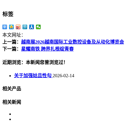
标签
本文网址：
上一篇：
越南展2026越南国际工业数控设备及从动化博览会
下一篇：
星耀南铁 跨界扎根绽青春
近期浏览：本新闻您曾浏览过！
关于加强姑且性勾
2026-02-14
相关产品
相关新闻