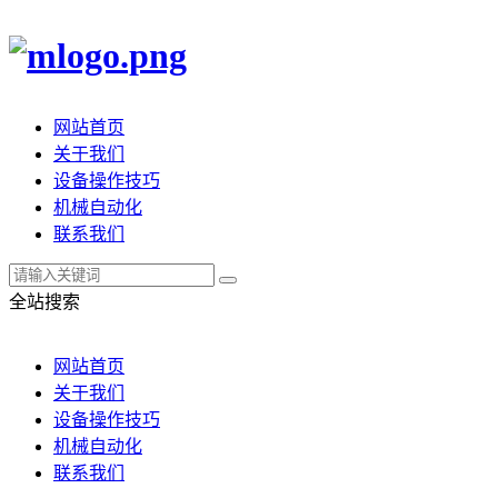
网站首页
关于我们
设备操作技巧
机械自动化
联系我们
全站搜索
网站首页
关于我们
设备操作技巧
机械自动化
联系我们