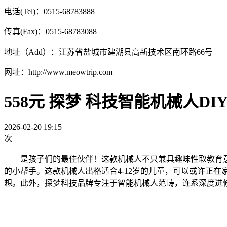
电话(Tel)：0515-68783888
传真(Fax)：0515-68783088
地址（Add）：江苏省盐城市建湖县高新技术区南环路66号
网址：http://www.meowtrip.com
558元 探梦 科技智能机械人D
2026-02-20 19:15
次
是孩子们的最佳伙伴！这款机械人不只兼具趣味性取教育意
的小帮手。这款机械人出格适合4-12岁的儿童，可以或许正
想。此外，探梦科技品牌专注于智能机械人范畴，连系深度进