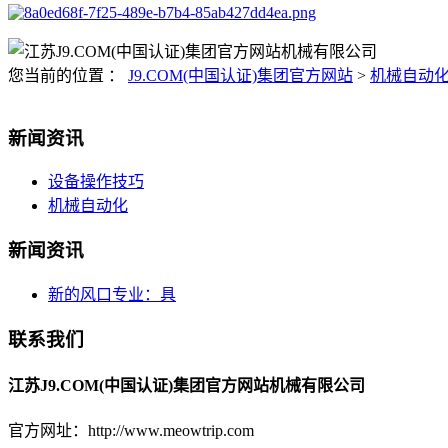
您当前的位置 ：
J9.COM(中国认证)集团官方网站
>
机械自动
新闻资讯
设备操作技巧
机械自动化
新闻资讯
新的风口专业：具
联系我们
江苏J9.COM(中国认证)集团官方网站机械有限公司
官方网址：http://www.meowtrip.com