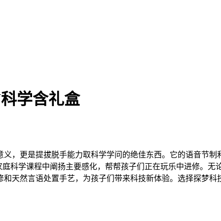
IY科学含礼盒
义，更是提拔脱手能力取科学学问的绝佳东西。它的语音节制和
在家庭科学课程中阐扬主要感化，帮帮孩子们正在玩乐中进修。
修和天然言语处置手艺，为孩子们带来科技新体验。选择探梦科