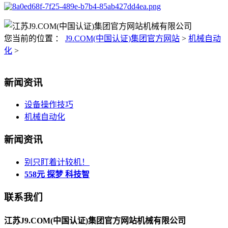
您当前的位置 ：
J9.COM(中国认证)集团官方网站
>
机械自动
化
>
新闻资讯
设备操作技巧
机械自动化
新闻资讯
别只盯着计较机！
558元 探梦 科技智
联系我们
江苏J9.COM(中国认证)集团官方网站机械有限公司