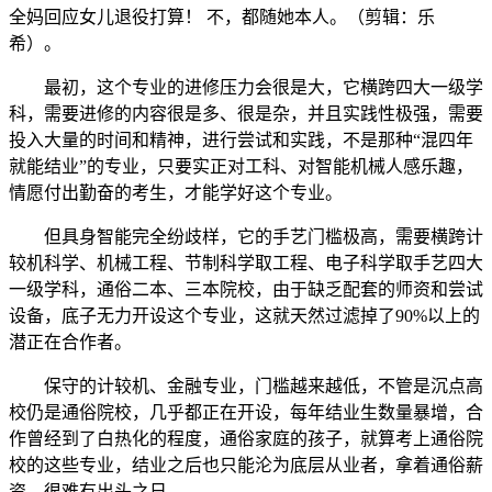
全妈回应女儿退役打算！ 不，都随她本人。（剪辑：乐
希）。
最初，这个专业的进修压力会很是大，它横跨四大一级学
科，需要进修的内容很是多、很是杂，并且实践性极强，需要
投入大量的时间和精神，进行尝试和实践，不是那种“混四年
就能结业”的专业，只要实正对工科、对智能机械人感乐趣，
情愿付出勤奋的考生，才能学好这个专业。
但具身智能完全纷歧样，它的手艺门槛极高，需要横跨计
较机科学、机械工程、节制科学取工程、电子科学取手艺四大
一级学科，通俗二本、三本院校，由于缺乏配套的师资和尝试
设备，底子无力开设这个专业，这就天然过滤掉了90%以上的
潜正在合作者。
保守的计较机、金融专业，门槛越来越低，不管是沉点高
校仍是通俗院校，几乎都正在开设，每年结业生数量暴增，合
作曾经到了白热化的程度，通俗家庭的孩子，就算考上通俗院
校的这些专业，结业之后也只能沦为底层从业者，拿着通俗薪
资，很难有出头之日。