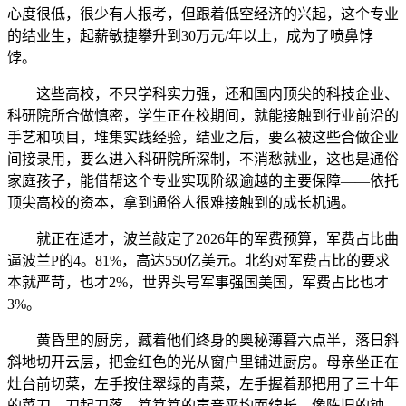
心度很低，很少有人报考，但跟着低空经济的兴起，这个专业
的结业生，起薪敏捷攀升到30万元/年以上，成为了喷鼻饽
饽。
这些高校，不只学科实力强，还和国内顶尖的科技企业、
科研院所合做慎密，学生正在校期间，就能接触到行业前沿的
手艺和项目，堆集实践经验，结业之后，要么被这些合做企业
间接录用，要么进入科研院所深制，不消愁就业，这也是通俗
家庭孩子，能借帮这个专业实现阶级逾越的主要保障——依托
顶尖高校的资本，拿到通俗人很难接触到的成长机遇。
就正在适才，波兰敲定了2026年的军费预算，军费占比曲
逼波兰P的4。81%，高达550亿美元。北约对军费占比的要求
本就严苛，也才2%，世界头号军事强国美国，军费占比也才
3%。
黄昏里的厨房，藏着他们终身的奥秘薄暮六点半，落日斜
斜地切开云层，把金红色的光从窗户里铺进厨房。母亲坐正在
灶台前切菜，左手按住翠绿的青菜，左手握着那把用了三十年
的菜刀。刀起刀落，笃笃笃的声音平均而绵长，像陈旧的钟