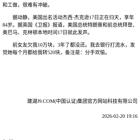
和工做，很难有冲破。
据动静，美国出名活动杰西·杰克逊17日正在归天，享年
84岁。据英国《卫报》报道，美国总统特朗普和前总统拜登、
奥巴马、克林顿本地时间17日就此发声。
前女友欠我10万块，3年了都没还。我去银行打流水，发
觉她每个月都给我转520块，备注是：分手欢愉。
建湖J9.COM(中国认证)集团官方网站科技有限公司
2026-02-20 19:16