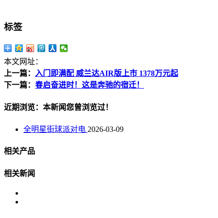
标签
本文网址：
上一篇：
入门即满配 威兰达AIR版上市 1378万元起
下一篇：
春启奋进时！这是奔驰的宿迁！
近期浏览：本新闻您曾浏览过！
全明星街球派对电
2026-03-09
相关产品
相关新闻