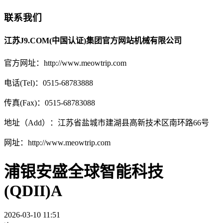
联系我们
江苏J9.COM(中国认证)集团官方网站机械有限公司
官方网址：http://www.meowtrip.com
电话(Tel)：0515-68783888
传真(Fax)：0515-68783088
地址（Add）：江苏省盐城市建湖县高新技术区南环路66号
网址：http://www.meowtrip.com
浦银安盛全球智能科技
(QDII)A
2026-03-10 11:51