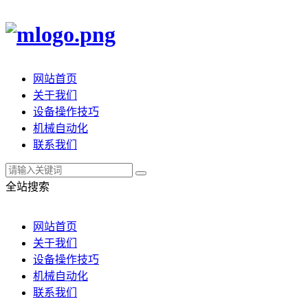
网站首页
关于我们
设备操作技巧
机械自动化
联系我们
全站搜索
网站首页
关于我们
设备操作技巧
机械自动化
联系我们