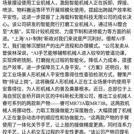
场景摆设使用工业机械人，激励智能机械人正在拆卸、焊接、
喷涂、物料搬运等环节开展规模化使用，提超出跨越产效率和
平安性。这进一步提振了上海载科智能科技无限公司的成长决
心。该公司研发的智能爬行打磨工业机械人，通过将AI整合
至“大脑”，实现计较机视觉、力度节制和进修能力等方面的前
进。“上海‘AI+制制’新政对我们来说是严沉利好。借帮AI手
艺，我们能够沉塑财产的出产流程和办理模式。”公司发卖从
管侯林深说，“AI手艺能够辅帮机械人进入较窄的管道功课，
实现焊疤铣削、打磨抛光过程的智能化，降低人力成本，提拔
出产效率，进一步保障员工人身平安。”《方案》还明白，制
定工业场景人形机械人平安性靠得住性查验检测方式，鞭策产
物“持证上岗”。这将确保人形机械人正在工业场景中的使用平
安靠得住，为人形机械人的普及奠基根本。近日，总部位于上
海自贸区金桥开辟片区的中科新松无限公司，推出工业机械人
睿可系列的两款新产物——睿可MR73A取MR73B。这两款机
械人将挪动性、力取工致操做能力深度融合，大幅提拔了机械
人正在复杂动态中的顺应性和协做能力。“这两款产物的手臂
使用了一体化关节手艺，让上肢的操做精度更高，同时连系力
控手艺，让人机交互过程的平安性更高。”该公司产物司理毛