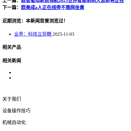
上一篇：
数智驱动新质领航2025世界智能制制大会即将正在
下一篇：
欧美成a人正在线旁不雅网坐黄
近期浏览：本新闻您曾浏览过！
业界：科技立异鞭
2025-11-03
相关产品
相关新闻
关于我们
设备操作技巧
机械自动化