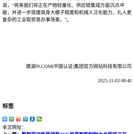
说，“将来我们将正在产物轻量化、供应链集成方面沉点冲
破，并进一步提拔具身大模子程度和机械人泛化能力，扎入更
复杂的工业取贸易办事场景。”。
建湖J9.COM(中国认证)集团官方网站科技有限公司
2025-11-03 08:40
标签
本文网址：