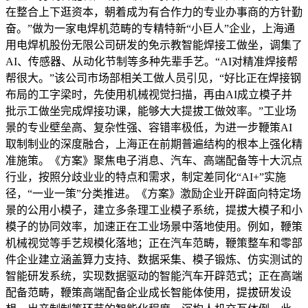
在整合上下逛资本，朝着成为有合作力的专业办事商的方针勤
奋。”做为一家电焊机范畴的专精特新“小巨人”企业，上海通
用电焊机股份无限公司研发的免示教智能焊接工做坐，调集了
AI、传感器、从动化节制等多种先辈手艺。“AI对精准焊接帮
帮很大。”该公司市场部相关工做人员引见，“好比正在焊接钢
布局的工字梁时，先使用机械视觉扫描，再由AI成立模子并
批示工做坐完成焊接功课，能够大大提拔工做效率。”工业场
景的专业壁垒高、复杂性强、容错率极低，为进一步鞭策AI
取制制业的深度融合，上海正在前期普遍结构的根本上强化精
准施策。《方案》聚焦电子消息、汽车、高端配备等十大沉点
行业，按照分歧业业的特点和需求，制定差同化“AI+”实施
径，“一业一策”分类推进。《方案》激励企业开辟面向特定场
景的公用小模子，建立多条理工业模子系统，提拔大模子和小
模子的协同效率，加速正在工业场景中落地使用。例如，鞭策
机械视觉等手艺规模化落地；正在汽车范畴，鞭策整车和零部
件企业建立涵盖算力支持、数据采集、模子锻炼、仿实测试的
智能研发系统，实现数据驱动的智能汽车开辟范式；正在高端
配备范畴，鞭策高端配备企业成长智能体使用，提拔研发设