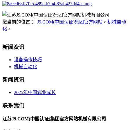
您当前的位置 ：
J9.COM(中国认证)集团官方网站
>
机械自动
化
>
新闻资讯
设备操作技巧
机械自动化
新闻资讯
2025年中国端业成长
联系我们
江苏J9.COM(中国认证)集团官方网站机械有限公司