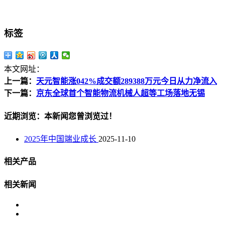
标签
本文网址：
上一篇：
天元智能涨042%成交额289388万元今日从力净流入
下一篇：
京东全球首个智能物流机械人超等工场落地无锡
近期浏览：本新闻您曾浏览过！
2025年中国端业成长
2025-11-10
相关产品
相关新闻