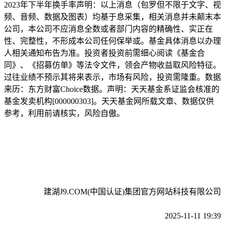
2023年下半年换手率声明：以上消息（包罗但不限于文字、视
频、音频、数据及图表）均基于息采集，相关消息并未颠末本
公司，本公司不应消息全数或者部门内容的精确性、实正在
性、完整性，不形成本公司任何保举或。基金具体消息以办理
人相关通知布告为准。投资者投资前需细心阅读《基金合
同》、《招募仿单》等法令文件，领会产物收益取风险特征。
过往业绩不预示其将来表示，市场有风险，投资需隆重。数据
来历：东方财富Choice数据。声明：天天基金系证监会核准的
基金发卖机构[000000303]。天天基金网所载文章、数据仅供
参考，利用前请核实，风险自傲。
建湖J9.COM(中国认证)集团官方网站科技有限公司
2025-11-11 19:39