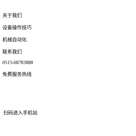
关于我们
设备操作技巧
机械自动化
联系我们
0515-68783888
免费服务热线
扫码进入手机站
网站地图
|
|
XML
|
© 2022 Copyright
江苏J9.COM(中国认证)集团