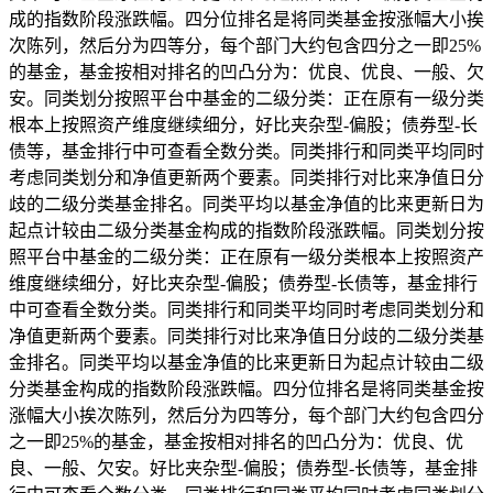
成的指数阶段涨跌幅。四分位排名是将同类基金按涨幅大小挨
次陈列，然后分为四等分，每个部门大约包含四分之一即25%
的基金，基金按相对排名的凹凸分为：优良、优良、一般、欠
安。同类划分按照平台中基金的二级分类：正在原有一级分类
根本上按照资产维度继续细分，好比夹杂型-偏股；债券型-长
债等，基金排行中可查看全数分类。同类排行和同类平均同时
考虑同类划分和净值更新两个要素。同类排行对比来净值日分
歧的二级分类基金排名。同类平均以基金净值的比来更新日为
起点计较由二级分类基金构成的指数阶段涨跌幅。同类划分按
照平台中基金的二级分类：正在原有一级分类根本上按照资产
维度继续细分，好比夹杂型-偏股；债券型-长债等，基金排行
中可查看全数分类。同类排行和同类平均同时考虑同类划分和
净值更新两个要素。同类排行对比来净值日分歧的二级分类基
金排名。同类平均以基金净值的比来更新日为起点计较由二级
分类基金构成的指数阶段涨跌幅。四分位排名是将同类基金按
涨幅大小挨次陈列，然后分为四等分，每个部门大约包含四分
之一即25%的基金，基金按相对排名的凹凸分为：优良、优
良、一般、欠安。好比夹杂型-偏股；债券型-长债等，基金排