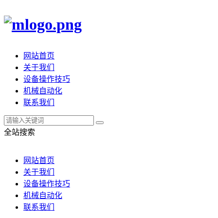
网站首页
关于我们
设备操作技巧
机械自动化
联系我们
全站搜索
网站首页
关于我们
设备操作技巧
机械自动化
联系我们