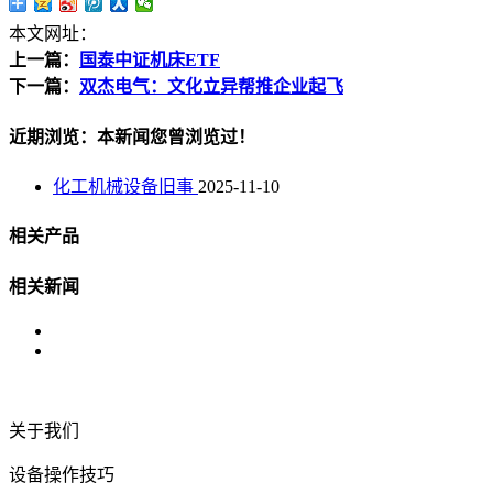
本文网址：
上一篇：
国泰中证机床ETF
下一篇：
双杰电气：文化立异帮推企业起飞
近期浏览：本新闻您曾浏览过！
化工机械设备旧事
2025-11-10
相关产品
相关新闻
关于我们
设备操作技巧