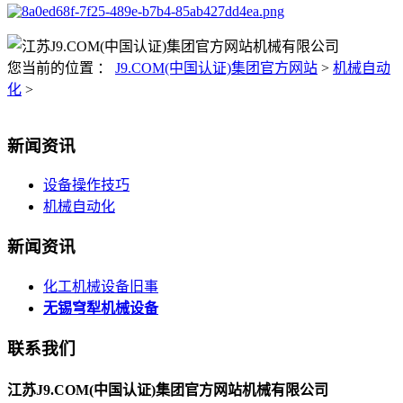
您当前的位置 ：
J9.COM(中国认证)集团官方网站
>
机械自动
化
>
新闻资讯
设备操作技巧
机械自动化
新闻资讯
化工机械设备旧事
无锡穹犁机械设备
联系我们
江苏J9.COM(中国认证)集团官方网站机械有限公司