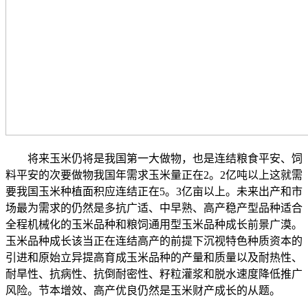
将来玉米仍将是我国第一大做物，也是连结粮食平安、饲
料平安的次要做物我国年需求玉米量正在2。2亿吨以上这就需
要我国玉米种植面积应连结正在5。3亿亩以上。未来出产和市
场最为需求的仍然是多抗广适、中早熟、高产稳产型品种适合
全程机械化的玉米品种和粮饲通用型玉米品种成长前景广漠。
玉米品种成长该当正在连结高产的前提下沉视特色种质资本的
引进和原始立异提高育成玉米品种的产量和质量以及耐热性、
耐旱性、抗病性、抗倒耐密性、籽粒灌浆和脱水速度降低推广
风险。节本增效、高产优良仍然是玉米财产成长的从题。