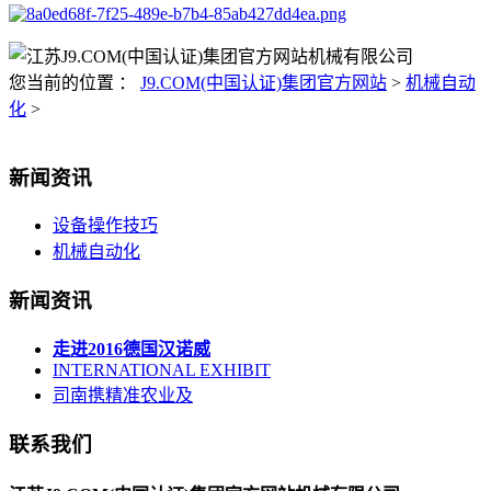
您当前的位置 ：
J9.COM(中国认证)集团官方网站
>
机械自动
化
>
新闻资讯
设备操作技巧
机械自动化
新闻资讯
走进2016德国汉诺威
INTERNATIONAL EXHIBIT
司南携精准农业及
联系我们