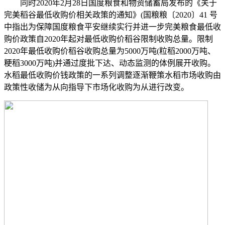
同时2020年2月28日国度粮食和物资储蓄局发布的《关于
完美稻谷最低收购价相关政策的通知》(国粮粮〔2020〕41 号
中指出为保障国度粮食平安继续实行并进一步完美粮食最低收
购价政策自2020年起对最低收购价稻谷限制收购总量。限制
2020年最低收购价稻谷收购总量为5000万吨(粒稻2000万吨、
粳稻3000万吨)并通过度批下达、动态监测的体例展开收购。
水稻最低收购价钱政策的一系列调整逐渐鞭策水稻市场收购由
政策性收储为从向指导下市场化收购为从进行改变。