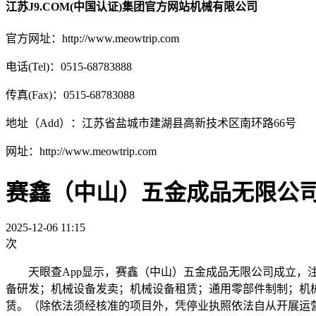
江苏J9.COM(中国认证)集团官方网站机械有限公司
官方网址：http://www.meowtrip.com
电话(Tel)：0515-68783888
传真(Fax)：0515-68783088
地址（Add）：江苏省盐城市建湖县高新技术区南环路66号
网址：http://www.meowtrip.com
赛鑫（中山）五金成品无限公司
2025-12-06 11:15
次
天眼查App显示，赛鑫（中山）五金成品无限公司成立，注
备研发；机械设备发卖；机械设备租赁；通用零部件制制；机
赁。（除依法须经核准的项目外，凭停业执照依法自从开展运