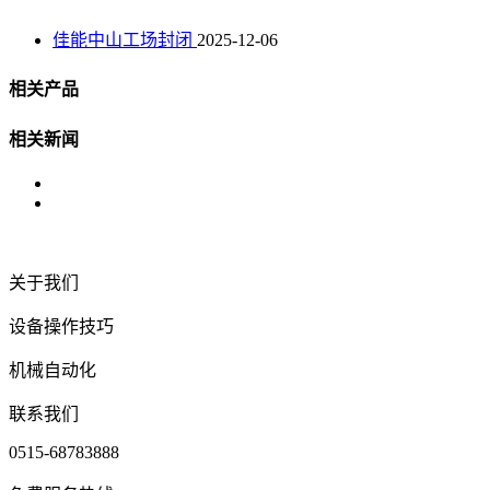
佳能中山工场封闭
2025-12-06
相关产品
相关新闻
关于我们
设备操作技巧
机械自动化
联系我们
0515-68783888