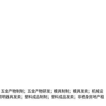
；五金产物制制；五金产物研发；模具制制；模具发卖；机械设
照明器具发卖；塑料成品制制；塑料成品发卖；非栖身房地产租