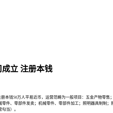
成立 注册本钱
册本钱50万人平易近币，运营范畴为一般项目：五金产物零售
械零件、零部件发卖；机械零件、零部件加工；照明器具制制；
营勾当）。