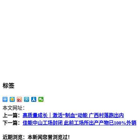
标签
本文网址：
上一篇：
高质量成长｜激活“制血”动能 广西村落跑出内
下一篇：
佳能中山工场封闭 此前工场所出产产物已100%外销
近期浏览：本新闻您曾浏览过！