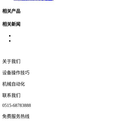
相关产品
相关新闻
关于我们
设备操作技巧
机械自动化
联系我们
0515-68783888
免费服务热线