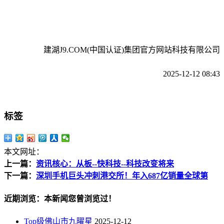
建湖J9.COM(中国认证)集团官方网站科技有限公司
2025-12-12 08:43
标签
本文网址：
上一篇：
资讯核心：从板--快科技--科技改变将来
下一篇：
深圳手机巨头冲刺港交所！年入687亿销量全球第
近期浏览：本新闻您曾浏览过！
Top级佛山市九曜星
2025-12-12