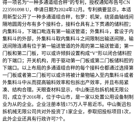
得一项名为“一种多通道组合秤”的专利，授权通知布告号CN
223591098 U，申请日期为2024年12月。专利摘要显示，本适
用新型公开了一种多通道组合秤，包罗：机架，绕竖曲轴线间
隔地圆周分布有多个接料仓，接料仓具有上下贯通的储料腔；
内集料斗，下端口毗连有第一输送管道；外集料斗，套设于内
集料斗的外部，外集料斗取内集料斗之间限制出输送间隙，输
送间隙连通有位于第一输送管道的外周的第二输送管道；第一
门板和第二门板，可以或许倾斜设置构成“V”形以闭合储料腔
的下端口；开关机构，用于驱动第一门板或第二门板储料腔的
下端口。以上布局的多通道组合秤的每个接料仓都通过选择第
一门板或者第二门板可以或许将被计量物输入至内集料斗或者
外集料斗中从而提高输料效率和包拆出产效率，并且布局紧
凑、结构合理。天眼查材料显示，中山衡迅包拆机械无限公
司，成立于2016年，位于中山市，是一家以处置公用设备制制
业为从的企业。企业注册本钱175万人平易近币。中山衡迅包
拆机械无限公司共对外投资了1家企业，参取招投标项目1次，
此外企业还具有行政许可7个。