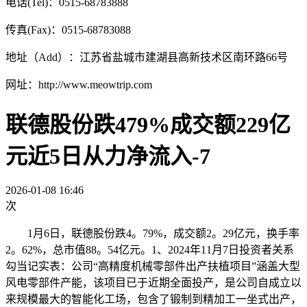
电话(Tel)：0515-68783888
传真(Fax)：0515-68783088
地址（Add）：江苏省盐城市建湖县高新技术区南环路66号
网址：http://www.meowtrip.com
联德股份跌479%成交额229亿
元近5日从力净流入-7
2026-01-08 16:46
次
1月6日，联德股份跌4。79%，成交额2。29亿元，换手率
2。62%，总市值88。54亿元。1、2024年11月7日投资者关系
勾当记实表：公司“高精度机械零部件出产扶植项目”涵盖大型
风电零部件产能，该项目已于近期全面投产，是公司自成立以
来规模最大的智能化工场，包含了锻制到精加工一坐式出产，