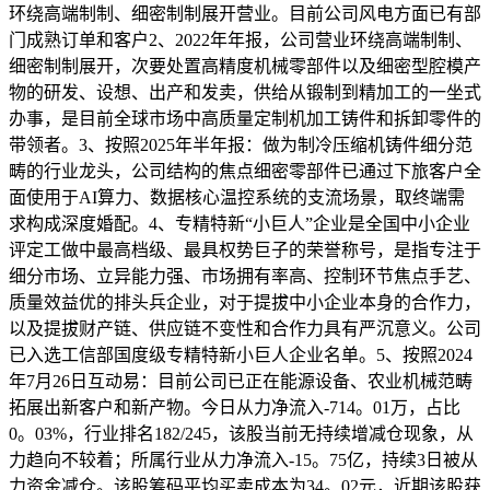
环绕高端制制、细密制制展开营业。目前公司风电方面已有部
门成熟订单和客户2、2022年年报，公司营业环绕高端制制、
细密制制展开，次要处置高精度机械零部件以及细密型腔模产
物的研发、设想、出产和发卖，供给从锻制到精加工的一坐式
办事，是目前全球市场中高质量定制机加工铸件和拆卸零件的
带领者。3、按照2025年半年报：做为制冷压缩机铸件细分范
畴的行业龙头，公司结构的焦点细密零部件已通过下旅客户全
面使用于AI算力、数据核心温控系统的支流场景，取终端需
求构成深度婚配。4、专精特新“小巨人”企业是全国中小企业
评定工做中最高档级、最具权势巨子的荣誉称号，是指专注于
细分市场、立异能力强、市场拥有率高、控制环节焦点手艺、
质量效益优的排头兵企业，对于提拔中小企业本身的合作力，
以及提拔财产链、供应链不变性和合作力具有严沉意义。公司
已入选工信部国度级专精特新小巨人企业名单。5、按照2024
年7月26日互动易：目前公司已正在能源设备、农业机械范畴
拓展出新客户和新产物。今日从力净流入-714。01万，占比
0。03%，行业排名182/245，该股当前无持续增减仓现象，从
力趋向不较着；所属行业从力净流入-15。75亿，持续3日被从
力资金减仓。该股筹码平均买卖成本为34。02元，近期该股获