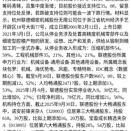
筹码青睐，且集中度渐增；目前股价接近支持位35。08，留意
支持位处反弹，若跌破支持位则可能会一波下跌行情。材料显
示，杭州联德细密机械股份无限公司位于浙江省杭州经济手艺
开辟区18号大街77号，成立日期2001年2月12日，上市日期
2021年3月1日，公司从停业务涉及处置高精度机械零部件以及
细密型腔模产物的研发、设想、出产和发卖，供给从锻制到精
加工的一坐式办事。从停业务收入形成为：压缩机部件54。
59%，工程机械部件35。21%，其他10。21%。联德股份所属
申万行业为：机械设备-通用设备-其他通用设备。所属概念板
块包罗：机械、海优势电、风能、专精特新、IDC概念（数据
核心）等。截至9月30日，联德股份股东户数9667。00，较上
期削减12。52%；人均畅通股24717股，较上期添加13。
53%。2025年1月-9月，联德股份实现停业收入9。30亿元，同
比增加9。27%；归母净利润1。78亿元，同比增加21。56%。
机构持仓方面，截止2025年9月30日，联德股份十大畅通股东
中，诺安前锋夹杂A（320003）位居第三大畅通股东，持股
618。39万股，比拟上期添加16。20万股。宝盈成长精选夹杂
A（013895）位居第六大畅通股东，持股285。54万股，比拟