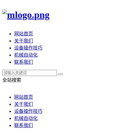
网站首页
关于我们
设备操作技巧
机械自动化
联系我们
全站搜索
网站首页
关于我们
设备操作技巧
机械自动化
联系我们