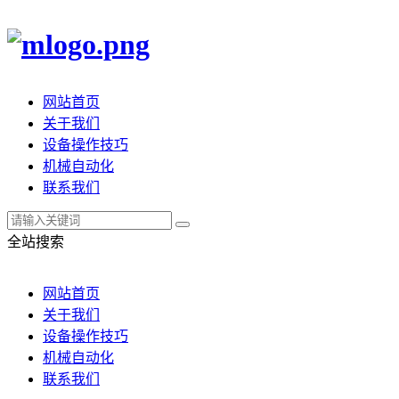
网站首页
关于我们
设备操作技巧
机械自动化
联系我们
全站搜索
网站首页
关于我们
设备操作技巧
机械自动化
联系我们