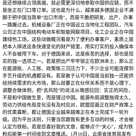
是还想继续占领高端，就必需更深切地参取中国供应链，而不
是坐正在门口等订单。这也是为什么，越来越多德国企业不满
脚于把中国当简单“出口市场”，而是干脆把研发、出产、办事
一路搬过去。机械设备厂正在中国设立当地化工程团队，汽车
公司正在中国结构电动车和智能网联项目，化工企业正在中国
建绿色工场，这些动做概况看是为了便利办事客户，素质上是
把本人绑进这条快速变化的财产链里，用实打实的投入确保本
人不会被甩下车。对于德国来说，这是疾苦的选择，却也是现
实的独一选项之一。若是把出产牢牢锁正在欧洲本土，那么正
在能源账、人工账、政策账三沉压力下，不少企业可能连撑到
手艺升级的机遇都没有。若是敢于认可中国是当前独一还能供
给持续需求的大市场，那么就要正在伙伴关系而不是心理下，
调整合做体例，把“去风险”的说法从情感拉回：实正的风险，
不是和中国做生意，而是错过中国。能源布局调整拖得太久，
劳动力供给布局变化没有及时应对，欧盟层面正在财产政策上
的优柔寡断，都让德国企业越来越难正在本土完成下一轮升
级。因为平台法则，只要当您跟我有更多互动的时候，才会被
认定为铁粉。若是您喜好我的文章，能够点个“关心”，成为铁
粉后能第一时间收到文章推送。1月10日，云南省体育局发布