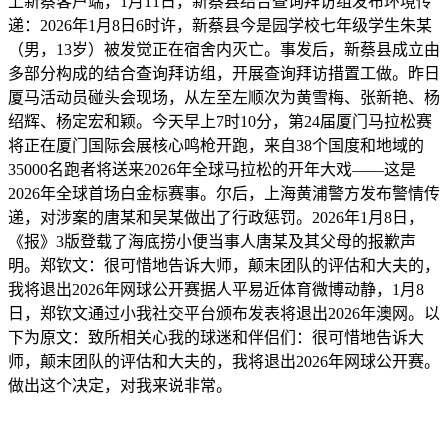
上新蔡客户端，1月11日，新蔡县结合查询拜访组发布环境传
递：2026年1月8日6时许，新蔡县今是园学校七年级学生朱某
（男，13岁）被发觉正在宿舍内灭亡。事发后，新蔡县成立由
多部分构成的结合查询拜访组，开展查询拜访措置工做。昨日
厦马活动员碰头会现场，从左至左顺次为黄雪梅、张新艳、杨
绍辉、杨定宏和颖。今天早上7时10分，第24届厦门马拉松赛
将正在厦门国际会展核心鸣枪开跑，来自38个国度和地域的
35000名跑者将送来2026年全球马拉松的开年大戏——这是
2026年全球首场白金标赛事。尔后，上海黄浦警方发布警情传
递，对涉案的唐某和吴某做出了行政惩罚。2026年1月8日，
《报》3版登载了海底捞小便当事人唐某及其父母的报歉声
明。郑钦文：很可惜地告诉大师，颠末团队的评估和大夫的，
我将退出2026年网球公开赛据人平易近体育微博动静，1月8
日，郑钦文通过小我社交平台颁布发表将退出2026年澳网。以
下为原文：致所相关心我的球迷和伴侣们：很可惜地告诉大
师，颠末团队的评估和大夫的，我将退出2026年网球公开赛。
做出这个决定，对我来说非常。