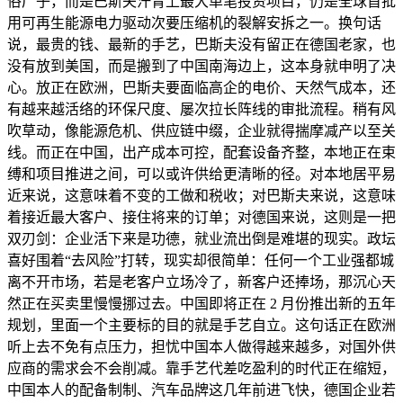
俗厂子，而是巴斯夫汗青上最大单笔投资项目，仍是全球首批
用可再生能源电力驱动次要压缩机的裂解安拆之一。换句话
说，最贵的钱、最新的手艺，巴斯夫没有留正在德国老家，也
没有放到美国，而是搬到了中国南海边上，这本身就申明了决
心。放正在欧洲，巴斯夫要面临高企的电价、天然气成本，还
有越来越活络的环保尺度、屡次拉长阵线的审批流程。稍有风
吹草动，像能源危机、供应链中缀，企业就得揣摩减产以至关
线。而正在中国，出产成本可控，配套设备齐整，本地正在束
缚和项目推进之间，可以或许供给更清晰的径。对本地居平易
近来说，这意味着不变的工做和税收；对巴斯夫来说，这意味
着接近最大客户、接住将来的订单；对德国来说，这则是一把
双刃剑：企业活下来是功德，就业流出倒是难堪的现实。政坛
喜好围着“去风险”打转，现实却很简单：任何一个工业强都城
离不开市场，若是老客户立场冷了，新客户还捧场，那沉心天
然正在买卖里慢慢挪过去。中国即将正在 2 月份推出新的五年
规划，里面一个主要标的目的就是手艺自立。这句话正在欧洲
听上去不免有点压力，担忧中国本人做得越来越多，对国外供
应商的需求会不会削减。靠手艺代差吃盈利的时代正在缩短，
中国本人的配备制制、汽车品牌这几年前进飞快，德国企业若