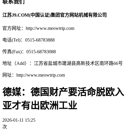
联系我们
江苏J9.COM(中国认证)集团官方网站机械有限公司
官方网址：http://www.meowtrip.com
电话(Tel)：0515-68783888
传真(Fax)：0515-68783088
地址（Add）：江苏省盐城市建湖县高新技术区南环路66号
网址：http://www.meowtrip.com
德媒：德国财产要活命脱欧入
亚才有出欧洲工业
2026-01-11 15:25
次