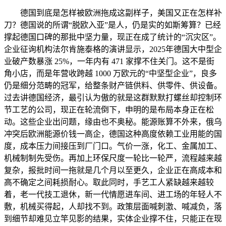
德国到底是怎样被欧洲拖成这副样子，美国又正在怎样补
刀？德国说的所谓“脱欧入亚”是人，仍是实的如斯筹算？已经
撑起德国口碑的那批中坚力量，现正在成了统计的“沉灾区”。
企业征询机构法尔肯施泰格的演讲显示，2025年德国大中型企
业破产数暴涨 25%，一年内有 471 家撑不住关门。这不是街
角小店，而是年营收跨越 1000 万欧元的“中坚型企业”，良多
仍是细分范畴的冠军，给整条财产链供料、供零件、供设备。
过去讲德国经济，最引认为傲的就是这群默默打螺丝却控制环
节工艺的公司，现正在轮流倒下，申明的是布局本身正在松
动。这些企业出问题，缘由也不奥秘。能源账算不外来，俄乌
冲突后欧洲能源价钱一高企，德国这种高度依赖工业用能的国
度，成本压力间接压到厂门口。气价一涨，化工、金属加工、
机械制制先受伤。再加上环保尺度一轮比一轮严，流程越来越
复杂，报批时间一拖就是几个月以至更久，企业正在高成本和
高不确定之间耗损耐心。取此同时，手艺工人紧缺越来越较
着，老一代技工退休，新一代情愿进车间、进工场的年轻人不
敷，机械买得起，人却找不到。政策层面喊刺激、喊减负，落
到细节却难见立竿见影的结果，实体企业撑不住，只能正在现