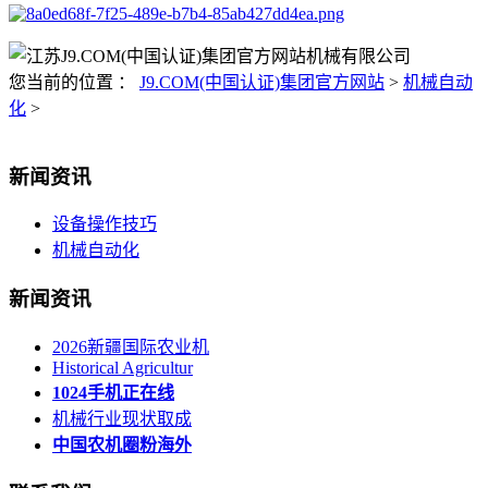
您当前的位置 ：
J9.COM(中国认证)集团官方网站
>
机械自动
化
>
新闻资讯
设备操作技巧
机械自动化
新闻资讯
2026新疆国际农业机
Historical Agricultur
1024手机正在线
机械行业现状取成
中国农机圈粉海外