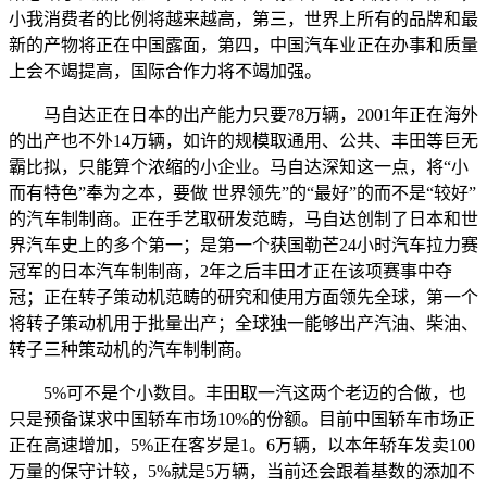
小我消费者的比例将越来越高，第三，世界上所有的品牌和最
新的产物将正在中国露面，第四，中国汽车业正在办事和质量
上会不竭提高，国际合作力将不竭加强。
马自达正在日本的出产能力只要78万辆，2001年正在海外
的出产也不外14万辆，如许的规模取通用、公共、丰田等巨无
霸比拟，只能算个浓缩的小企业。马自达深知这一点，将“小
而有特色”奉为之本，要做 世界领先”的“最好”的而不是“较好”
的汽车制制商。正在手艺取研发范畴，马自达创制了日本和世
界汽车史上的多个第一；是第一个获国勒芒24小时汽车拉力赛
冠军的日本汽车制制商，2年之后丰田才正在该项赛事中夺
冠；正在转子策动机范畴的研究和使用方面领先全球，第一个
将转子策动机用于批量出产；全球独一能够出产汽油、柴油、
转子三种策动机的汽车制制商。
5%可不是个小数目。丰田取一汽这两个老迈的合做，也
只是预备谋求中国轿车市场10%的份额。目前中国轿车市场正
正在高速增加，5%正在客岁是1。6万辆，以本年轿车发卖100
万量的保守计较，5%就是5万辆，当前还会跟着基数的添加不