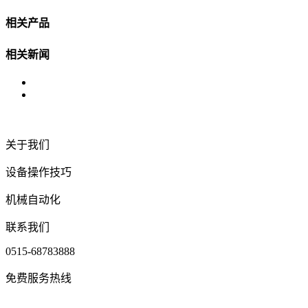
相关产品
相关新闻
关于我们
设备操作技巧
机械自动化
联系我们
0515-68783888
免费服务热线