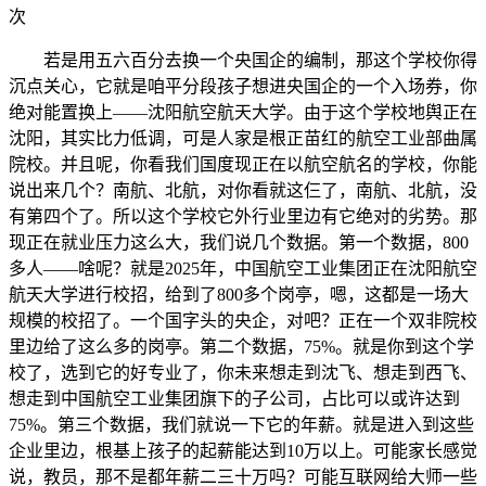
次
若是用五六百分去换一个央国企的编制，那这个学校你得
沉点关心，它就是咱平分段孩子想进央国企的一个入场券，你
绝对能置换上——沈阳航空航天大学。由于这个学校地舆正在
沈阳，其实比力低调，可是人家是根正苗红的航空工业部曲属
院校。并且呢，你看我们国度现正在以航空航名的学校，你能
说出来几个？南航、北航，对你看就这仨了，南航、北航，没
有第四个了。所以这个学校它外行业里边有它绝对的劣势。那
现正在就业压力这么大，我们说几个数据。第一个数据，800
多人——啥呢？就是2025年，中国航空工业集团正在沈阳航空
航天大学进行校招，给到了800多个岗亭，嗯，这都是一场大
规模的校招了。一个国字头的央企，对吧？正在一个双非院校
里边给了这么多的岗亭。第二个数据，75%。就是你到这个学
校了，选到它的好专业了，你未来想走到沈飞、想走到西飞、
想走到中国航空工业集团旗下的子公司，占比可以或许达到
75%。第三个数据，我们就说一下它的年薪。就是进入到这些
企业里边，根基上孩子的起薪能达到10万以上。可能家长感觉
说，教员，那不是都年薪二三十万吗？可能互联网给大师一些