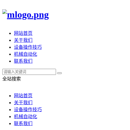
网站首页
关于我们
设备操作技巧
机械自动化
联系我们
全站搜索
网站首页
关于我们
设备操作技巧
机械自动化
联系我们