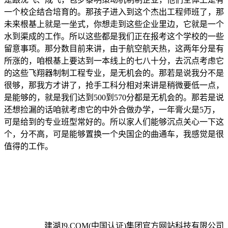
一个校企结合培育的。那孩子进入到这个杰出工程师班了，那
未来根基上就是一坐式，你想走到这些企业里边，它就是一个
水到渠成的工作。所以这些都是我们正在报考这个学校的一些
留意事项。那分数目前来讲，由于航空航天热，这两年分是有
所涨的，咱根基上要达到一本线上的七八十分，去沉点考虑它
的这些飞翔器制制工程专业，是无机会的。那若是说我分不是
很够，那我方才讲了，抢手工科分相对来讲是稍微要低一点，
是能够的，就是我们达到500到570分都是无机会的。那若是说
还想捡漏的话咱就考虑它的中外合做办学，一年膏火是5万，
可是给到的专业班型常好的。所以家人们能够沉点关心一下这
个，分不高，可是能够置换一个央国企的曲通车，我感觉是很
值得的工作。
建湖J9.COM(中国认证)集团官方网站科技有限公司