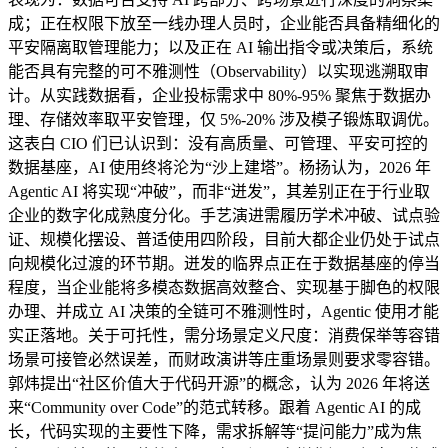
成；正在权限下放至一线办理人员时，企业能否具备精细化的
平安隔离取管理能力；以及正在 AI 输出指令或决策后，系统
能否具有完整的可不雅测性（Observability）以实现逃溯取审
计。从实践数据看，企业投标需求中 80%-95% 聚焦于数据办
理、存储效率取平安管理，仅 5%-20% 涉及模子锻炼取调优。
这表白 CIO 们已认识到：没有高质量、可管理、平安可控的
数据基座，AI 使用终将沦为“沙上建塔”。杨扬认为，2026 年
Agentic AI 将实现“冲破”，而非“迸发”，其差别正在于行业取
企业的数字化成熟度分化。手艺演进需履历学术冲破、试点验
证、规模化摆设、普适使用四阶段，目前大都企业仍处于试点
向规模化过渡的环节期。迸发的临界点正在于数据基座的停当
程度，当企业能将多模态数据高效整合、实现基于脚色的权限
办理、并成立 AI 决策的全链可不雅测性时，Agentic 使用才能
实正落地。关于可托性，需分场景定义尺度：消费保举等容错
场景可接管必然误差，而财政演讲等庄重场景则要求零容错。
郭炜提出“社区价值大于代码开源”的概念，认为 2026 年将送
来“Community over Code”的范式转移。跟着 Agentic AI 的成
长，代码实现的主要性下降，需求拆解等“提问能力”成为焦