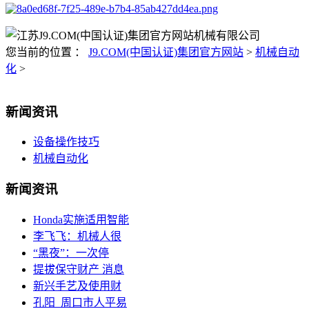
您当前的位置 ：
J9.COM(中国认证)集团官方网站
>
机械自动
化
>
新闻资讯
设备操作技巧
机械自动化
新闻资讯
Honda实施适用智能
李飞飞：机械人很
“黑夜”：一次停
提拔保守财产 消息
新兴手艺及使用财
孔阳_周口市人平易