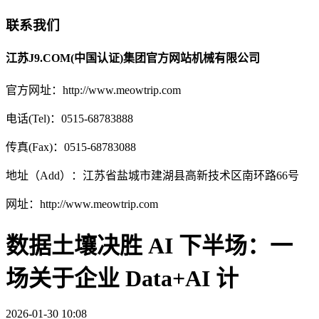
联系我们
江苏J9.COM(中国认证)集团官方网站机械有限公司
官方网址：http://www.meowtrip.com
电话(Tel)：0515-68783888
传真(Fax)：0515-68783088
地址（Add）：江苏省盐城市建湖县高新技术区南环路66号
网址：http://www.meowtrip.com
数据土壤决胜 AI 下半场：一
场关于企业 Data+AI 计
2026-01-30 10:08