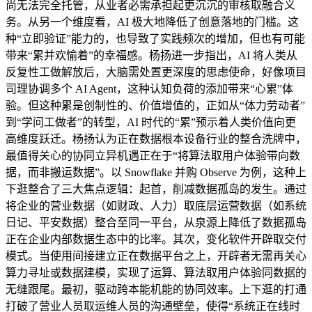
尚无法完全托管，从业者必需承担起更沉沉的审核取融合义
务。从另一个维度看，AI 极大地降低了创意落地的门槛。这
种“立即验证”能力的，也导致了实践频次的增加，但也有可能
带来“累并欢愉着”的幸福感。杨扬进一步指出，AI 将人类从
反复性工做解放后，大脑需处置更深度的思虑使命，好像项目
司理协调多个 AI Agent，这种认知负荷的添加带来“心累”体
验。但这种累是创制性的、价值增值的，正如从“体力劳动者”
到“学问工做者”的转型，AI 时代的“累”预示着人类价值向更
高维度跃迁。杨扬认为正在数据根本设备行业的整合洗牌中，
最值得关心的协同立异机遇正在于“将算法取用户体验带向数
据，而非搬运数据”。以 Snowflake 并购 Observe 为例，这种上
下逛整合了三大焦点逻辑：起首，削减数据孤岛的发生。通过
将企业的营业数据（如财政、人力）取底层运营数据（如系统
日记、平安数据）整合至同一平台，从泉源上降低了数据孤岛
正在企业内部数据生态中的比率。其次，变化软件开辟取交付
模式。当使用间接建立正在数据平台之上，开辟者无需再关心
算力寻址或数据建模，实现了运算、算法取用户体验同数据的
无缝跟尾。最初，驱动跨本能机能的协同效率。上下逛的打通
打破了营业人员取运维人员的沟通壁垒，使得“系统正在线时