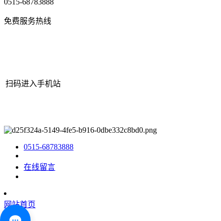
0515-68783888
免费服务热线
扫码进入手机站
网站地图
|
|
XML
|
© 2022 Copyright
江苏J9.COM(中国认证)集团
官方网站机械有限公司
All rights reserved.
0515-68783888
在线留言
网站首页