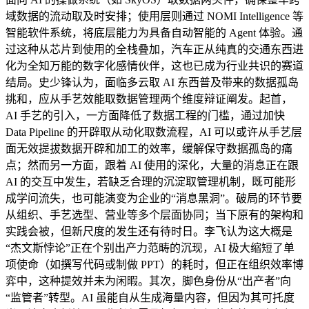
域数据的流动取及时安排；使用层则通过 NOMI Intelligence 等
智能软件系统，将底层能力为具备自动智能的 Agent 体验。通
过这种从芯片到使用的全栈叠加，汽车正从纯真的交通东西进
化为全知万能的数字化感情伙伴，这也已成为行业共识的赛道
结局。史少锋认为，面临多云取 AI 东西普及带来的数据孤岛
挑和，应从手艺效能取数据管理两个维度辩证阐发。起首，
AI 手艺的引入，一方面降低了数据工程的门槛，通过加快
Data Pipeline 的开辟取从动化取数流程，AI 可以或许从手艺层
面无效提拔数据开辟和加工的效率，缓解保守数据孤岛的痛
点；然而另一方面，跟着 AI 使用的深化，大量的消息正在跟
AI 的交互中发生，若缺乏合理的沉淀取管理机制，既可能形
成学问流失，也可能演变为企业的“消息黑洞”。破局的环节要
从组织、手艺选型、营业等多个层面协同；当下原有的架构和
实践会被，但新尺度的发生还有待时日。李飞认为这大概是
“杰文斯悖论”正在个别出产力范畴的沉现，AI 极大缩短了单
项使命（如撰写代码或制做 PPT）的耗时，但正在组织效率博
弈中，这种提效并未为闲暇。其次，脚色身份从“出产者”向
“监管者”转型。AI 虽能自从生成海量内容，但因为其可托度