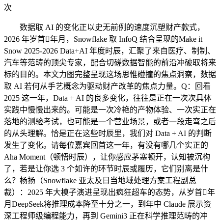
次
数据取 AI 的变化正以史无前例的速度沉塑财产款式，
2026 年岁首年月，Snowflake 取 InfoQ 结合呈现的Make it
Snow 2025-2026 Data+AI 年度时辰，汇聚了来自医疗、制制、
汽车等范畴的顶尖专家，配合切磋数据智能的前沿冲破取将来
标的目的。本文力图完整呈现这场思惟碰撞的焦点洞察，数据
取 AI 若何从手艺概念为驱动财产改革的焦点力量。Q：回看
2025 这一年，Data + AI 的良多变化，往往是正在一次次具体
实践中慢慢出来的。可能是一次冷艳的产物体验、一次实正在
落地的测验考试，也可能是一个营业场景，或者一段走弯之后
的从头理解。恰是正在这些时辰里，我们对 Data + AI 的判断
发生了变化。请每位嘉宾回首这一年，有没有哪几个实正的
Aha Moment（顿悟时辰），让你感应茅塞顿开，认知被沉构
了，若是让你选 3 个如许的环节时辰或履历，它们别离是什
么？杨扬（Snowflake 亚太及日当地域处理方案工程副总
裁）：2025 年大模子演进呈现出疯狂超车的态势，从岁首年
月DeepSeek将推理成本降至十分之一，到年中 Claude 展示资
深工程师级编程能力，再到 Gemini3 正在科学推理范畴的冲