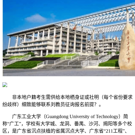
非本地户籍考生需供给本地栖身证或社明（每个省份要求
纷歧样）细致能够联系刘教员征询报名前提？。
广东工业大学（Guangdong University of Technology）简
称“广工”，学校有大学城、龙洞、番禺、沙河、揭阳等多个校
区，是广东省沉点扶植的省属沉点大学、广东省“211工程”、