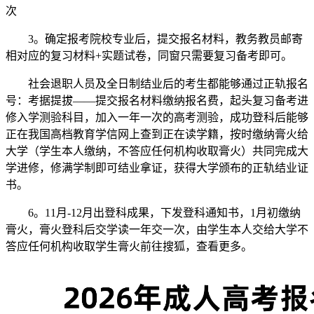
次
3。确定报考院校专业后，提交报名材料，教务教员邮寄
相对应的复习材料+实题试卷，同窗只需要复习备考即可。
社会退职人员及全日制结业后的考生都能够通过正轨报名
号：考据提拔——提交报名材料缴纳报名费，起头复习备考进
修入学测验科目，加入一年一次的高考测验，成功登科后能够
正在我国高档教育学信网上查到正在读学籍，按时缴纳膏火给
大学（学生本人缴纳，不答应任何机构收取膏火）共同完成大
学进修，修满学制即可结业拿证，获得大学颁布的正轨结业证
书。
6。11月-12月出登科成果，下发登科通知书，1月初缴纳
膏火，膏火登科后交学读一年交一次，由学生本人交给大学不
答应任何机构收取学生膏火前往搜狐，查看更多。