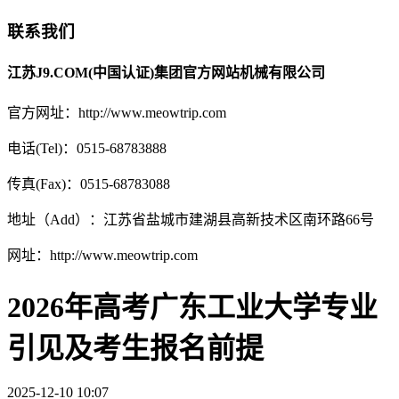
联系我们
江苏J9.COM(中国认证)集团官方网站机械有限公司
官方网址：http://www.meowtrip.com
电话(Tel)：0515-68783888
传真(Fax)：0515-68783088
地址（Add）：江苏省盐城市建湖县高新技术区南环路66号
网址：http://www.meowtrip.com
2026年高考广东工业大学专业
引见及考生报名前提
2025-12-10 10:07