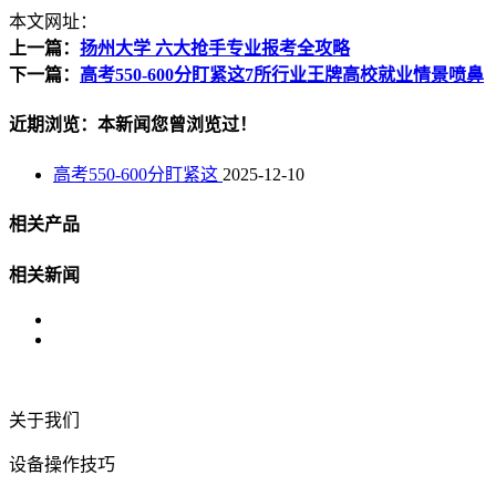
本文网址：
上一篇：
扬州大学 六大抢手专业报考全攻略
下一篇：
高考550-600分盯紧这7所行业王牌高校就业情景喷鼻
近期浏览：本新闻您曾浏览过！
高考550-600分盯紧这
2025-12-10
相关产品
相关新闻
关于我们
设备操作技巧