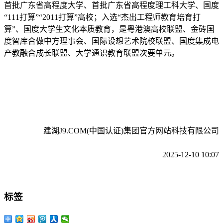
首批广东省高程度大学、首批广东省高程度理工科大学、国度
“111打算”“2011打算”高校；入选“杰出工程师教育培育打
算”、国度大学生文化本质教育，是粤港澳高校联盟、金砖国
度智库合做中方理事会、国际设想艺术院校联盟、国度集成电
产教融合成长联盟、大学通识教育联盟次要单元。
建湖J9.COM(中国认证)集团官方网站科技有限公司
2025-12-10 10:07
标签