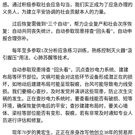
感。通过积极参取社会应急勾当，我们实正成为了应急办理的
义务人，为建立平安协调的社会贡献本人的力量。
过后恢复需做到“三个自动”，帮力企业复产和社会次序恢
复：自动共同丧失统计，自动参取现患排查“回头看”，自动申
报合理弥补。
每年至多参取1次分析应急练习训练，熟练控制灭火器“汲
引握压”用法、心肺苏醒等技术。
自动参取现患排查 “回头看”，沉点查抄电力系统、建建
布局等环节部位。灾祸可能会对这些环节设备形成潜正在的损
坏，如地动后建建布局可能呈现裂痕，台风可能导致电力线受
损。我们要细心查抄，及时发觉并演讲这些现患，防止次生灾
祸的发生。正在查抄电力系统时，要查看线能否有破损、短等
环境，确保恢复供电后的平安；查抄建建布局时，要关心墙
体、梁柱等部位能否有变形、裂痕，若有非常及时通知专业人
员进行评估和修复。
现年70岁的黄宏生，正正在亲身改写他创立38年的贸易邦