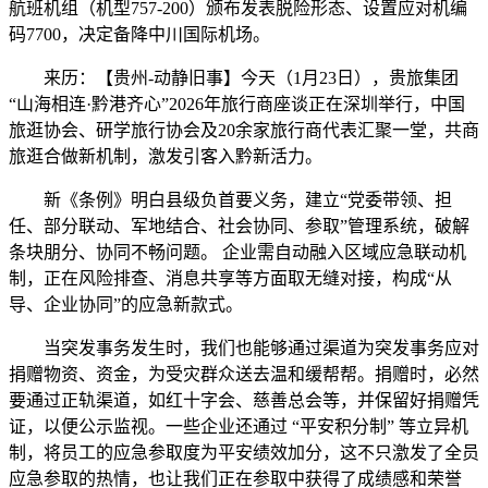
航班机组（机型757-200）颁布发表脱险形态、设置应对机编
码7700，决定备降中川国际机场。
来历：【贵州-动静旧事】今天（1月23日），贵旅集团
“山海相连·黔港齐心”2026年旅行商座谈正在深圳举行，中国
旅逛协会、研学旅行协会及20余家旅行商代表汇聚一堂，共商
旅逛合做新机制，激发引客入黔新活力。
新《条例》明白县级负首要义务，建立“党委带领、担
任、部分联动、军地结合、社会协同、参取”管理系统，破解
条块朋分、协同不畅问题。 企业需自动融入区域应急联动机
制，正在风险排查、消息共享等方面取无缝对接，构成“从
导、企业协同”的应急新款式。
当突发事务发生时，我们也能够通过渠道为突发事务应对
捐赠物资、资金，为受灾群众送去温和缓帮帮。捐赠时，必然
要通过正轨渠道，如红十字会、慈善总会等，并保留好捐赠凭
证，以便公示监视。一些企业还通过 “平安积分制” 等立异机
制，将员工的应急参取度为平安绩效加分，这不只激发了全员
应急参取的热情，也让我们正在参取中获得了成绩感和荣誉