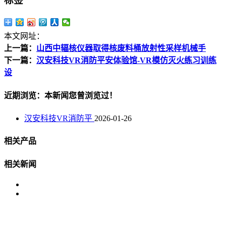
标签
本文网址：
上一篇：
山西中辐核仪器取得核废料桶放射性采样机械手
下一篇：
汉安科技VR消防平安体验馆-VR模仿灭火练习训练
设
近期浏览：本新闻您曾浏览过！
汉安科技VR消防平
2026-01-26
相关产品
相关新闻