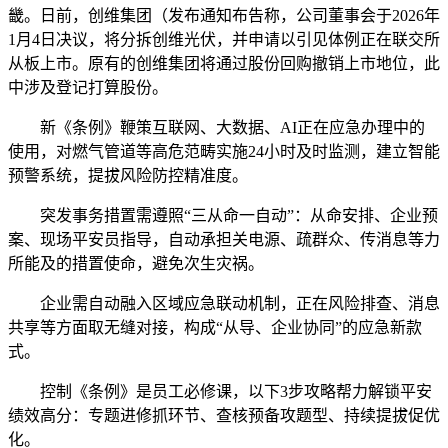
畿。日前，创维集团（发布通知布告称，公司董事会于2026年
1月4日决议，将分拆创维光伏，并申请以引见体例正在联交所
从板上市。原有的创维集团将通过股份回购撤销上市地位，此
中涉及登记打算股份。
新《条例》鞭策互联网、大数据、AI正在应急办理中的
使用，对燃气管道等高危范畴实施24小时及时监测，建立智能
预警系统，提拔风险防控精准度。
突发事务措置需遵照“三从命一自动”：从命安排、企业预
案、现场平安员指导，自动承担关电源、疏群众、传消息等力
所能及的措置使命，避免次生灾祸。
企业需自动融入区域应急联动机制，正在风险排查、消息
共享等方面取无缝对接，构成“从导、企业协同”的应急新款
式。
控制《条例》是员工必修课，以下3步攻略帮力解锁平安
绩效高分：专题进修抓环节、查核预备攻题型、持续提拔促优
化。