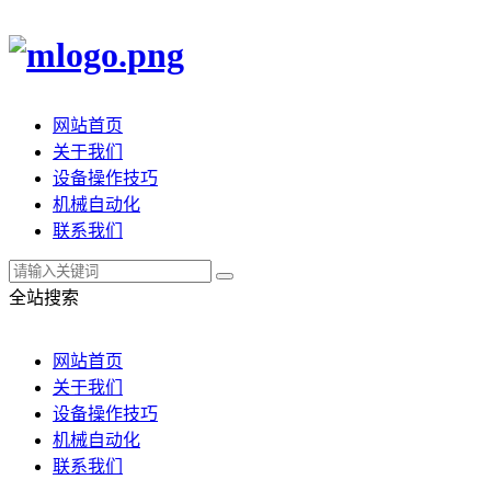
网站首页
关于我们
设备操作技巧
机械自动化
联系我们
全站搜索
网站首页
关于我们
设备操作技巧
机械自动化
联系我们