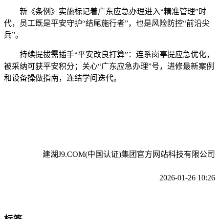
新《条例》实施标记着广东应急办理进入“精准管理”时
代，员工既是平安守护“结尾施行者”，也是风险防控“前沿尖
兵”。
持续提拔需插手“平安改良打算”：连系岗亭提应急优化，
被采纳可获平安积分；关心“广东应急办理”号，进修最新案例
和设备操做指南，连结学问迭代。
建湖J9.COM(中国认证)集团官方网站科技有限公司
2026-01-26 10:26