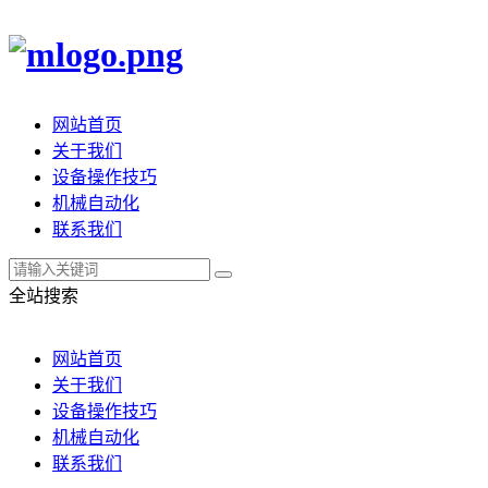
网站首页
关于我们
设备操作技巧
机械自动化
联系我们
全站搜索
网站首页
关于我们
设备操作技巧
机械自动化
联系我们