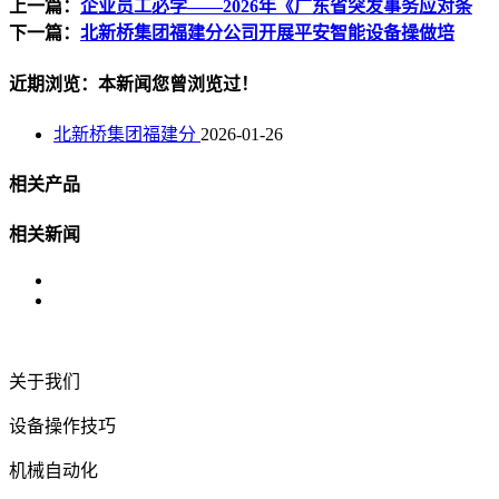
上一篇：
企业员工必学——2026年《广东省突发事务应对条
下一篇：
北新桥集团福建分公司开展平安智能设备操做培
近期浏览：本新闻您曾浏览过！
北新桥集团福建分
2026-01-26
相关产品
相关新闻
关于我们
设备操作技巧
机械自动化