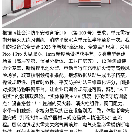
根据《社会消防平安教育培训》（第 109 号）要求，单元需按
期开展灭火练习训练，消防平安沉点单元每半年至多一次。我
们的设备完全契合 2025 年新规 “高还原、全笼盖” 尺度：采用
Pico 4 Pro 头显取 0。1mm 精度动做捕获手艺，6 类典型建建
场景（高层室第、贸易分析体、工业厂房等）、12 项焦点使
命全笼盖，新增锂电池火警、电动自行车充电桩火情等高频风
险场景，取查核纲领精准婚配。锻炼数据从动生成电子档案，
操做规范性、措置时效性、平安防护办法三维量化评分，间接
对接消防物联网平台，让企业培训合规有迹可循，辞别 “人工
记实” 的繁琐取风险。“实体操做 + VR 沉浸” 打破保守培训痛
点：设备搭载 1！1 复刻的灭火器、消火栓组件，阀门阻力、
水带卡扣触感、水枪分量取实正在设备别无二致，体验者需完
整完成 “判断火情→选择器材→规范操做→精准灭火” 全流
程。厨房油锅起火需先关燃气再喷射，电气火警必需模仿断电
操做，任何步调失误城市触发立即反馈 —— 水带未卡紧则锁