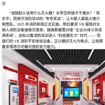
次
“油锅起火该用什么灭火器？水带怎样接才不漏水？” 现
实中，而保守消防培训的 “夸夸其谈”，让大都人面临火情只
剩慌乱。2025 年消防新规正式实施，明白要求 VR 锻炼时长
纳入消防设备操做员查核，操做数据需对接 “企业从体义务逃
溯系统”，这标记着消防培训进入 “科技硬实力” 时代 —— 而
我们的 VR 消防平安体验设备，正以模仿灭火为焦点，让政策
要求落地为可触可感的安万能力。